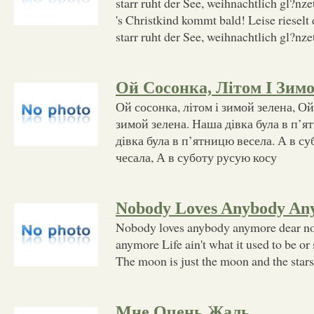
starr ruht der See, weihnachtlich gl?nze
's Christkind kommt bald! Leise rieselt 
starr ruht der See, weihnachtlich gl?nze
Ой Сосонка, Літом І Зим
Ой сосонка, літом і зимой зелена, Ой
зимой зелена. Наша дівка була в п’
дівка була в п’ятницю весела. А в с
чесала, А в суботу русую косу
Nobody Loves Anybody An
Nobody loves anybody anymore dear n
anymore Life ain't what it used to be o
The moon is just the moon and the stars
Мне Очень Жаль