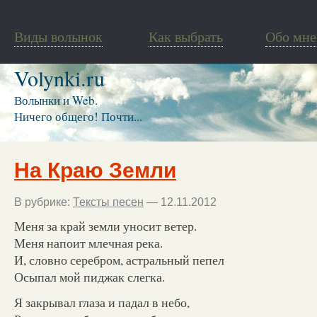
Виды волынок
Как выбрать
Обо мне
Volynki.ru
Волынки и Web.
Ничего общего! Почти...
На Краю Земли
В рубрике:
Тексты песен
— 12.11.2012
Меня за край земли уносит ветер.
Меня напоит млечная река.
И, словно серебром, астральный пепел
Осыпал мой пиджак слегка.
Я закрывал глаза и падал в небо,