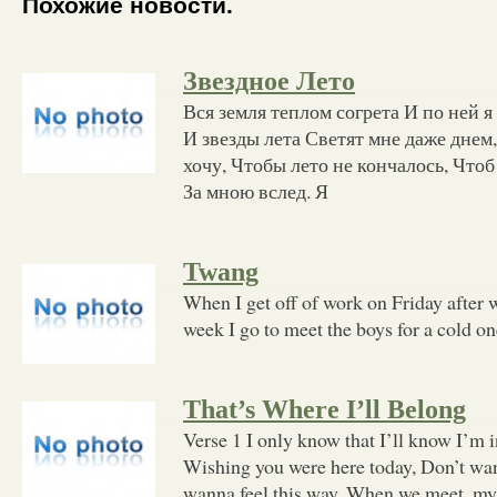
Похожие новости.
Звездное Лето
Вся земля теплом согрета И по ней я
И звезды лета Светят мне даже днем,
хочу, Чтобы лето не кончалось, Чтоб
За мною вслед. Я
Twang
When I get off of work on Friday after w
week I go to meet the boys for a cold one 
That’s Where I’ll Belong
Verse 1 I only know that I’ll know I’m i
Wishing you were here today, Don’t wan
wanna feel this way, When we meet, my 