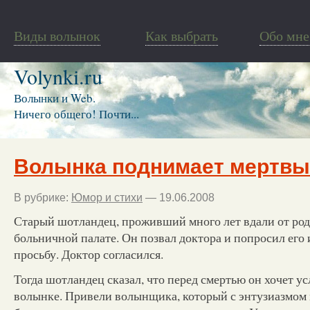
Виды волынок
Как выбрать
Обо мне
Volynki.ru
Волынки и Web.
Ничего общего! Почти...
Волынка поднимает мертвы
В рубрике:
Юмор и стихи
— 19.06.2008
Старый шотландец, проживший много лет вдали от род
больничной палате. Он позвал доктора и попросил ег
просьбу. Доктор согласился.
Тогда шотландец сказал, что перед смертью он хочет у
волынке. Привели волынщика, который с энтузиазмом