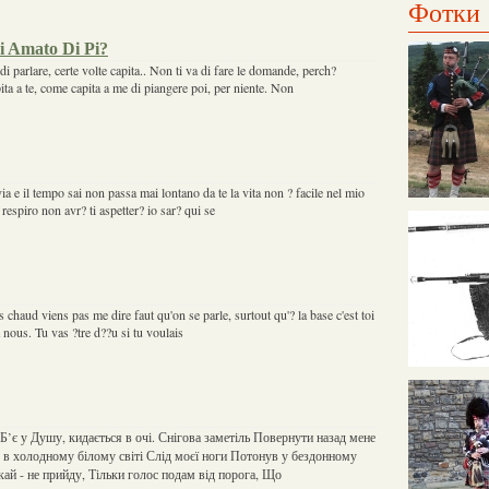
Фотки
i Amato Di Pi?
 parlare, certe volte capita.. Non ti va di fare le domande, perch?
ita a te, come capita a me di piangere poi, per niente. Non
a e il tempo sai non passa mai lontano da te la vita non ? facile nel mio
 respiro non avr? ti aspetter? io sar? qui se
as chaud viens pas me dire faut qu'on se parle, surtout qu'? la base c'est toi
 nous. Tu vas ?tre d??u si tu voulais
, Б’є у Душу, кидається в очі. Снігова заметіль Повернути назад мене
І в холодному білому світі Слід моєї ноги Потонув у бездонному
екай - не прийду, Тільки голос подам від порога, Що