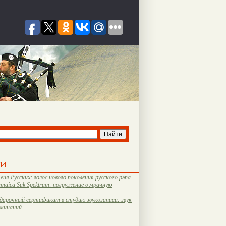
ти
еня Русских: голос нового поколения русского рэпа
amaica Suk Spektrum: погружение в мрачную
дарочный сертификат в студию звукозаписи: звук
оминаний