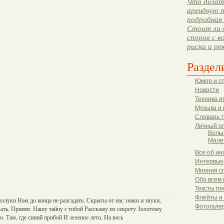
Что делать
арендную п
подробная 
Стоит ли 
споров с в
риски и ре
Раздел
Юмор и с
Новости
Техника и
Музыка и 
Словарь 
Личный о
Волы
Мале
Все об ин
Интервью
Мнения с
Обо всем 
Тексты пе
Флейты и
злуки Нам до конца не разгадать. Скрыты от нас знаки и звуки,
Фотогале
ать. Припев: Нашу тайну с тобой Расскажу по секрету Золотому
. Там, где синий прибой И зеленое лето, На весь