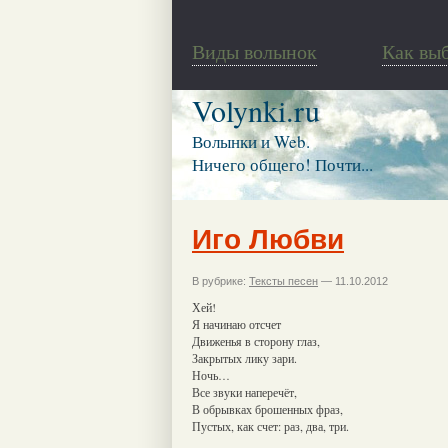
Виды волынок
Как вы
Volynki.ru
Волынки и Web.
Ничего общего! Почти...
Иго Любви
В рубрике:
Тексты песен
— 11.10.2012
Хей!
Я начинаю отсчет
Движенья в сторону глаз,
Закрытых лику зари.
Ночь…
Все звуки наперечёт,
В обрывках брошенных фраз,
Пустых, как счет: раз, два, три.