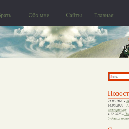
брать
Обо мне
Cайты
Главная
Новос
21.06.2026 -
Ж
14.06.2026 -
J
электронику
4.12.2025 -
По
будущих восп