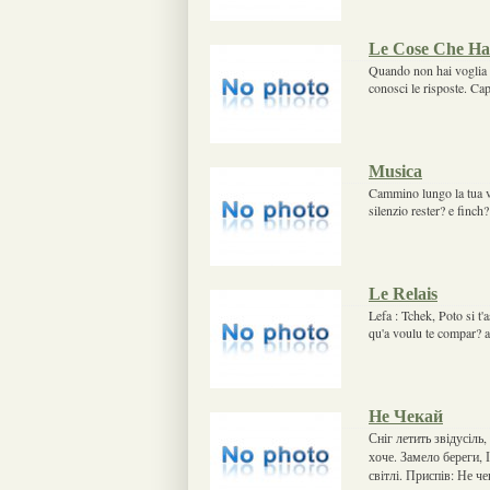
Le Cose Che Ha
Quando non hai voglia di
conosci le risposte. Cap
Musica
Cammino lungo la tua vi
silenzio rester? e finch?
Le Relais
Lefa : Tchek, Poto si t'
qu'a voulu te compar? a
Не Чекай
Сніг летить звідусіль
хоче. Замело береги, 
світлі. Приспів: Не ч