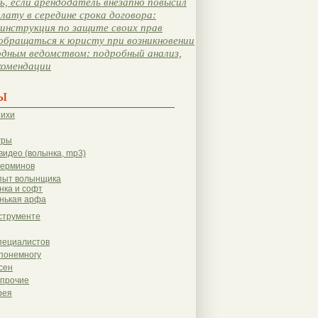
, если арендодатель внезапно повысил
лату в середине срока договора:
инструкция по защите своих прав
обращаться к юристу при возникновении
одным ведомством: подробный анализ,
комендации
ы
тихи
гры
видео (волынка, mp3)
терминов
пыт волынщика
нка и софт
нькая арфа
струменте
пециалистов
понемногу
сен
 прочие
рея