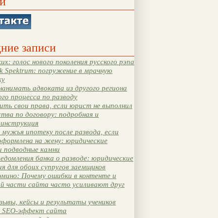
и
ние записи
их: голос нового поколения русского рэпа
k Spektrum: погружение в мрачную
ку
нанимать адвоката из другого региона
ого процесса по разводу
ть свои права, если юрист не выполнил
тва по договору: подробная и
 инструкция
мужья ипотеку после развода, если
оформлена на жену: юридические
и подводные камни
едомления банка о разводе: юридические
я для обоих супругов заемщиков
мино: Почему ошибки в контенте и
ой части сайта часто усиливают друг
зывы, кейсы и результаты учеников
 SEO-эффект сайта