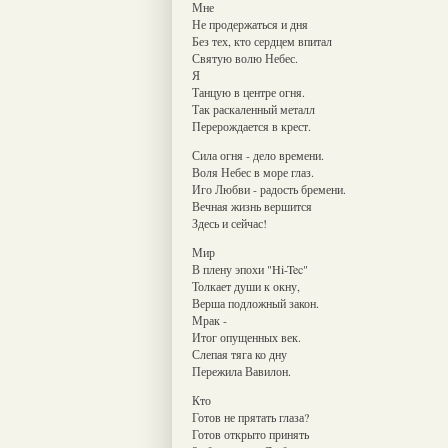
Мне
Не продержаться и дня
Без тех, кто сердцем впитал
Святую волю Небес.
Я
Танцую в центре огня.
Так раскаленный металл
Перерождается в крест.
Сила огня - дело времени.
Воля Небес в море глаз.
Иго Любви - радость бремени.
Вечная жизнь вершится
Здесь и сейчас!
Мир
В плену эпохи "Hi-Tec"
Толкает души к окну,
Верша подложный закон.
Мрак -
Итог опущенных век.
Слепая тяга ко дну
Пережила Вавилон.
Кто
Готов не прятать глаза?
Готов открыто принять