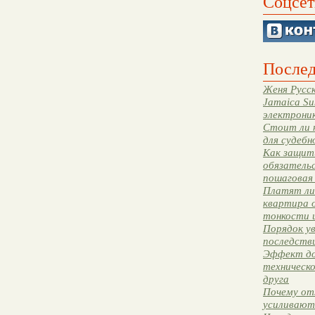
Соцсет
Послед
Женя Русск
Jamaica Su
электрони
Стоит ли 
для судебн
Как защити
обязательс
пошаговая
Платят ли 
квартира 
тонкости 
Порядок ув
последстви
Эффект до
техническ
друга
Почему от
усиливают