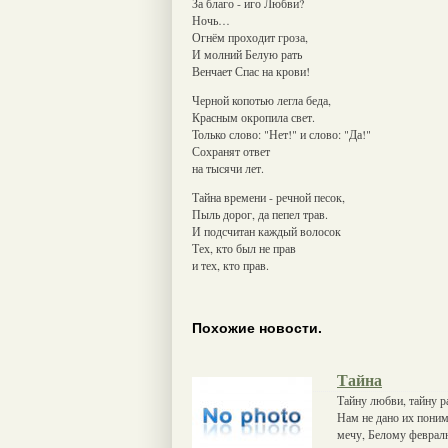
За благо - иго Любви?
Ночь…
Огнём проходит гроза,
И молний Белую рать
Венчает Спас на крови!
Черной копотью легла беда,
Красным окропила свет.
Только слово: "Нет!" и слово: "Да!"
Сохранят ответ
на тысячи лет.
Тайна времени - речной песок,
Пыль дорог, да пепел трав.
И подсчитан каждый волосок
Тех, кто был не прав
и тех, кто прав.
Похожие новости.
Тайна
Тайну любви, тайну ра
Нам не дано их поним
мечу, Белому февралю