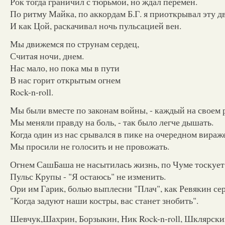
Рок тогда граничил с тюрьмой, но ждал перемен.
По ритму Майка, по аккордам Б.Г. я приоткрывал эту д
И как Цой, раскачивал ночь пульсацией вен.
Мы движемся по струнам сердец,
Считая ночи, днем.
Нас мало, но пока мы в пути
В нас горит открытым огнем
Rock-n-roll.
Мы были вместе по законам войны, - каждый на своем 
Мы меняли правду на боль, - так было легче дышать.
Когда один из нас срывался в пике на очередном вираже
Мы просили не голосить и не провожать.
Огнем СашБаша не насытилась жизнь, по Чуме тоскует
Пульс Крупы - "Я остаюсь" не изменить.
Ори им Гарик, болью выплесни "Плач", как Ревякин сер
"Когда задуют наши костры, вас станет знобить".
Шевчук,Шахрин, Борзыкин, Ник Rock-n-roll, Шклярский