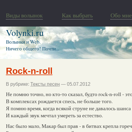
Виды волынок
Как выбрать
Обо мне
Volynki.ru
Волынки и Web.
Ничего общего! Почти...
Rock-n-roll
В рубрике:
Тексты песен
— 05.07.2012
Не помню точно, но кто-то сказал, будто rock-n-roll - это
В комплексах рождается спесь, не больше того.
Я помню время, когда всякой струне не давалось шанса 
И каждый звук мечтал умереть за естество.
Нас было мало, Макар был прав - в битвах крепла гореч