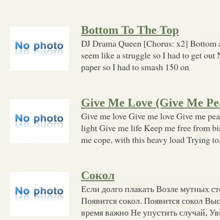
Bottom To The Top
DJ Drama Queen [Chorus: x2] Bottom al
seem like a struggle so I had to get ou
paper so I had to smash 150 on
Give Me Love (Give Me Pe
Give me love Give me love Give me pea
light Give me life Keep me free from b
me cope, with this heavy load Trying to
Сокол
Если долго плакать Возле мутных ст
Появится сокол. Появится сокол Выс
время важно Не упустить случай, Ув