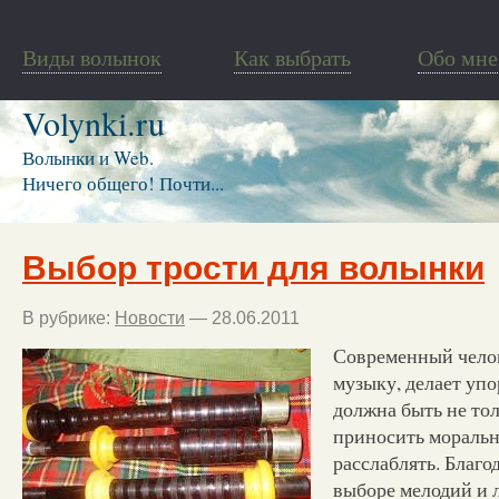
Виды волынок
Как выбрать
Обо мне
Volynki.ru
Волынки и Web.
Ничего общего! Почти...
Выбор трости для волынки
В рубрике:
Новости
— 28.06.2011
Современный челов
музыку, делает упо
должна быть не тол
приносить моральн
расслаблять.
Благод
выборе мелодий и