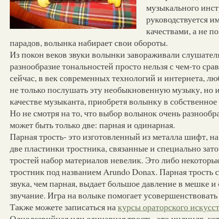
музыкального инс
руководствуется и
качествами, а не п
парадов, волынка набирает свои обороты.
Из покон веков звуки волынки завораживали слушателя
разнообразие тональностей просто нельзя с чем-то сра
сейчас, в век современных технологий и интернета, 
не только послушать эту необыкновенную музыку, но и
качестве музыканта, приобретя волынку в собственное
Но не смотря на то, что выбор волынок очень разнообра
может быть только две: парная и одинарная.
Парная трость- это изготовленный из металла шифт, на
две пластинки тростника, связанные и специально зат
тростей набор материалов невелик. Это либо некоторы
тростник под названием Arundo Donax. Парная трость 
звука, чем парная, выдает большое давление в мешке и
звучание. Игра на волыке помогает усовершенствоват
Также можете записаться на
курсы ораторского искусст
Однолезвийная или одинарная трость- это цилиндр, ко