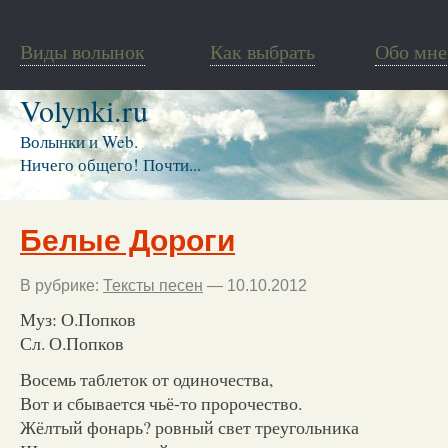
Виды волынок
Как выбрать
Обо мне
Volynki.ru
Волынки и Web.
Ничего общего! Почти...
Белые Дороги
В рубрике:
Тексты песен
— 10.10.2012
Муз: О.Попков
Сл. О.Попков
Восемь таблеток от одиночества,
Вот и сбывается чьё-то пророчество.
Жёлтый фонарь? ровный свет треугольника