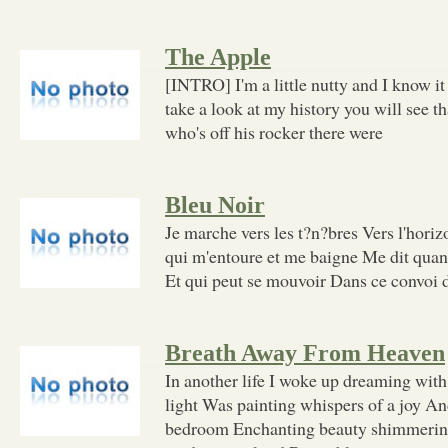
The Apple
[INTRO] I'm a little nutty and I know it
take a look at my history you will see th
who's off his rocker there were
Bleu Noir
Je marche vers les t?n?bres Vers l'horiz
qui m'entoure et me baigne Me dit qua
Et qui peut se mouvoir Dans ce convoi d
Breath Away From Heaven
In another life I woke up dreaming wit
light Was painting whispers of a joy And
bedroom Enchanting beauty shimmerin