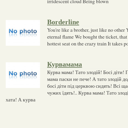
irridescent cloud Being blown
Borderline
You're like a brother, just like no other
eternal flame We bought the ticket, tha
hottest seat on the crazy train It takes 
Курвамама
Курва мама! Тато злодій! Босі діти! 
мама паски не пече! А тато злодій д
босі діти під церквою сидять! Всі ща
чужих їдять!.. Курва мама! Тато злоді
хата! А курва