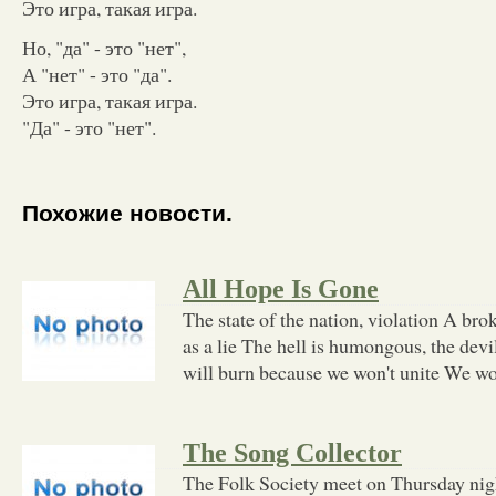
Это игра, такая игра.
Но, "да" - это "нет",
А "нет" - это "да".
Это игра, такая игра.
"Да" - это "нет".
Похожие новости.
All Hope Is Gone
The state of the nation, violation A br
as a lie The hell is humongous, the dev
will burn because we won't unite We wo
The Song Collector
The Folk Society meet on Thursday nigh