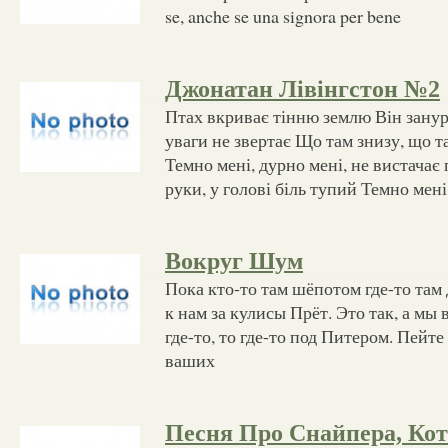
se, anche se una signora per bene
Джонатан Лівінгстон №2
Птах вкриває тінню землю Він занур
уваги не звертає Що там знизу, що т
Темно мені, дурно мені, не вистачає
руки, у голові біль тупий Темно мені
Вокруг Шум
Пока кто-то там шёпотом где-то там 
к нам за кулисы Прёт. Это так, а мы
где-то, то где-то под Питером. Пейте
ваших
Песня Про Снайпера, Кот