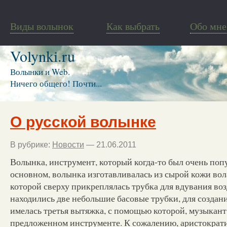
Виды волынок
Как выбрать
Обо мне
Volynki.ru
Волынки и Web.
Ничего общего! Почти...
О русской волынке
В рубрике:
Новости
— 21.06.2011
Волынка, инструмент, который когда-то был очень поп
основном, волынка изготавливалась из сырой кожи вола
которой сверху прикреплялась трубка для вдувания возд
находились две небольшие басовые трубки, для создани
имелась третья вытяжка, с помощью которой, музыкант 
предложенном инструменте. К сожалению, аристократи