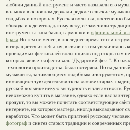
любили данный инструмент и часто называли его музы
волынки в основном держали редкие сельские музыка
свадьбах и похоронах. Русская волынка, постепенно бы
обихода и к девятнадцатому веку, её заменили традиц
инструменты типа баяна, гармошки и
официальной вые
брака
Но тем не менее, в последнее время этот инструм
возвращается из небытия, в связи с этим увеличилось 
проводимых фестивалей волынщиков под открытым не
которых, является фестиваль "Дударский фест". К сож
технология производства, была потеряна. Но на данны
музыканты, занимающиеся подобным инструментом, п
инновационную деятельность на основе старых традиц
русской волынке некую вычурность и элегантность. Р
невозможно купить в магазине, однако если вас заинт
продукт, то вы можете почитать соответствующие сай
интернете, на которых мастера, иногда выкладывают с
наработки. Что может быть приятней русскому человек
фотограф
и синтез старых традиции и современных п