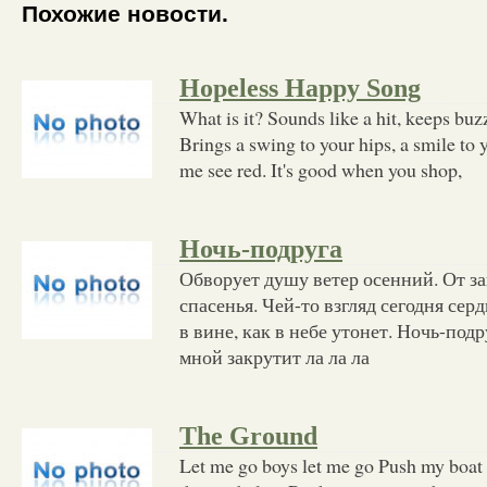
Похожие новости.
Hopeless Happy Song
What is it? Sounds like a hit, keeps bu
Brings a swing to your hips, a smile to y
me see red. It's good when you shop,
Ночь-подруга
Обворует душу ветер осенний. От з
спасенья. Чей-то взгляд сегодня сер
в вине, как в небе утонет. Ночь-подру
мной закрутит ла ла ла
The Ground
Let me go boys let me go Push my boat f