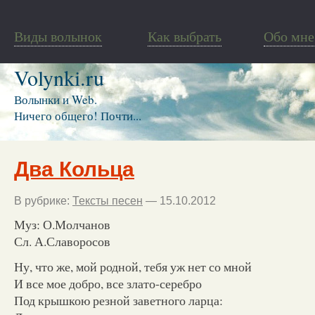
Виды волынок
Как выбрать
Обо мне
Volynki.ru
Волынки и Web.
Ничего общего! Почти...
Два Кольца
В рубрике:
Тексты песен
— 15.10.2012
Муз: О.Молчанов
Сл. А.Славоросов
Ну, что же, мой родной, тебя уж нет со мной
И все мое добро, все злато-серебро
Под крышкою резной заветного ларца: