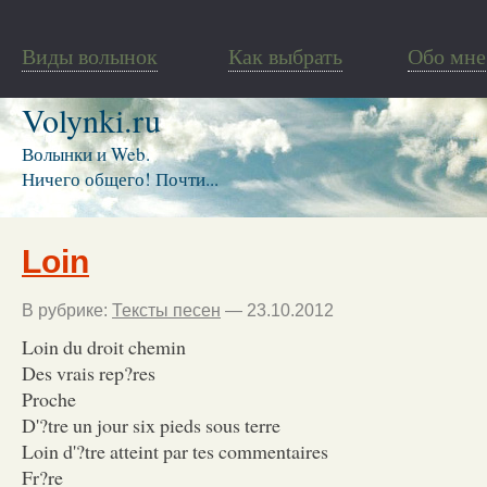
Виды волынок
Как выбрать
Обо мне
Volynki.ru
Волынки и Web.
Ничего общего! Почти...
Loin
В рубрике:
Тексты песен
— 23.10.2012
Loin du droit chemin
Des vrais rep?res
Proche
D'?tre un jour six pieds sous terre
Loin d'?tre atteint par tes commentaires
Fr?re