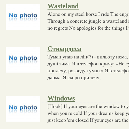
Wasteland
Alone on my steel horse I ride The engi
Through a concrete jungle a wasteland 
no regrets No apologies for the things I
Стюардеса
Туман упав на лін(?) - вильоту нема,
душі зима. Я в телефон кричу: «Не с
прилечу, розведу туман.» Я в телеф
дарма. Я скоро прилечу,
Windows
[Hook] If your eyes are the window to 
when you're cold If your dreams keep 
just keep 'em closed If your eyes are th