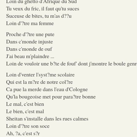
Loin du ghetto d'Afrique du Sud
Tu veux du fric, il faut qu'tu suces
Suceuse de bites, tu m'as d??u
Loin d'?tre ma femme
Proche d'?tre une pute
Dans c'monde injuste
Dans c'monde de ouf
J'ai beau m'plaindre ...
Loin de vouloir une b?te de fouf' dont j'montre le boule gen
Loin d'venter l'syst?me scolaire
Qui est la m?re de notre col?re
Ca pue la merde dans l'eau d'Cologne
Qu'la bougeoise met pour para?tre bonne
Le mal, c'est bien
Le bien, c'est mal
Sheitan s'installe dans les rues calmes
Loin d'?tre son soce
Ah, ?a, c'est s?r