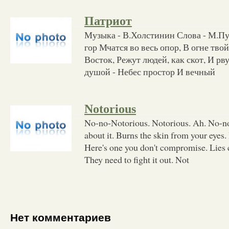
Патриот
Музыка - В.Холстинин Слова - М.П
гор Мчатся во весь опор, В огне тво
Восток, Режут людей, как скот, И рвут
душой - Небес простор И вечный
Notorious
No-no-Notorious. Notorious. Ah. No-no-
about it. Burns the skin from your eyes. I
Here's one you don't compromise. Lies 
They need to fight it out. Not
Нет комментариев