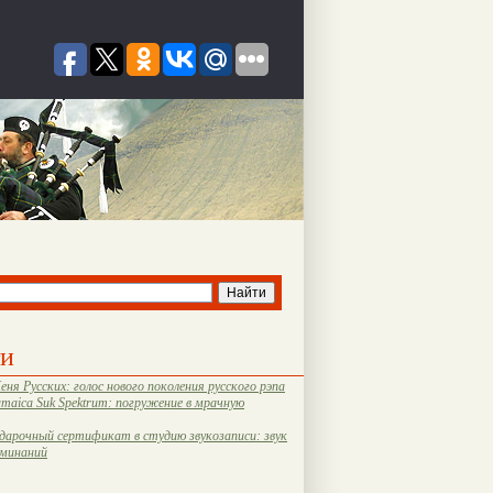
ти
еня Русских: голос нового поколения русского рэпа
amaica Suk Spektrum: погружение в мрачную
дарочный сертификат в студию звукозаписи: звук
оминаний