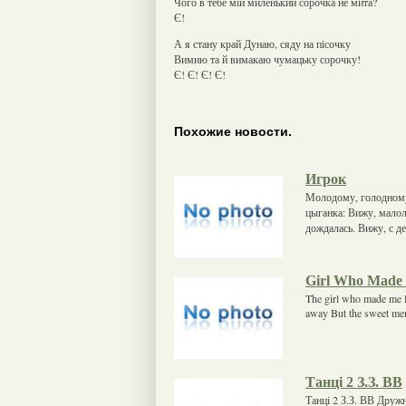
Чого в тебе мій миленький сорочка не мита?
Є!
А я стану край Дунаю, сяду на пісочку
Вимию та й вимакаю чумацьку сорочку!
Є! Є! Є! Є!
Похожие новости.
Игрок
Молодому, голодному,
цыганка: Вижу, малол
дождалась. Вижу, с де
Girl Who Made
The girl who made me l
away But the sweet mem'r
Танці 2 З.З. ВВ
Танці 2 З.З. ВВ Дружн