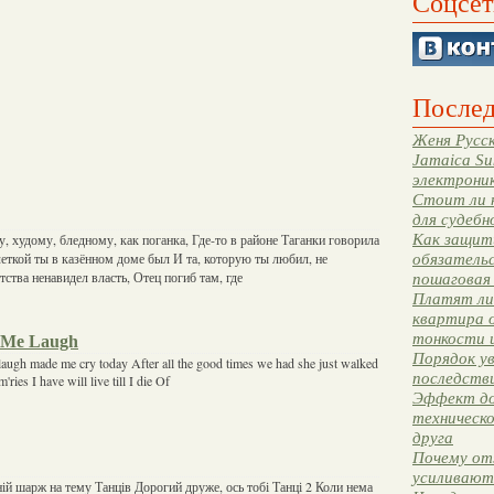
Соцсет
Послед
Женя Русск
Jamaica Su
электрони
Стоит ли 
для судебн
Как защити
 худому, бледному, как поганка, Где-то в районе Таганки говорила
еткой ты в казённом доме был И та, которую ты любил, не
обязательс
тства ненавидел власть, Отец погиб там, где
пошаговая
Платят ли 
квартира 
тонкости 
 Me Laugh
Порядок ув
augh made me cry today After all the good times we had she just walked
последстви
ies I have will live till I die Of
Эффект до
техническ
друга
Почему от
усиливают
ій шарж на тему Танців Дорогий друже, ось тобі Танці 2 Коли нема