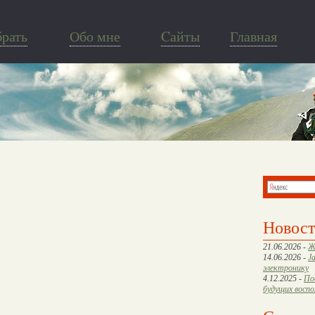
брать
Обо мне
Cайты
Главная
Новос
21.06.2026 -
Ж
14.06.2026 -
J
электронику
4.12.2025 -
По
будущих восп