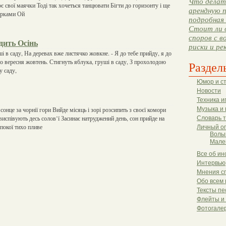
Что делать
 свої маячки Тоді так хочеться танцювати Бігти до горизонту і ще
арендную п
зірками Ой
подробная 
Стоит ли 
споров с в
дить Осінь
риски и ре
i в саду, На деревах вже листячко жовкне. - Я до тебе прийду, я до
до вересня жовтень. Стигнуть яблука, грушi в саду, З прохолодою
Раздел
у саду,
Юмор и с
Новости
Техника и
сонце за чорнії гори Вийде місяць і зорі розсипить з своєї комори
Музыка и 
і виспівують десь солов’ї Засинає натруджений день, сон прийде на
Словарь 
покої тихо пливе
Личный о
Волы
Мале
Все об ин
Интервью
Мнения с
Обо всем 
Тексты пе
Флейты и
Фотогале