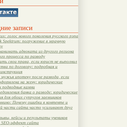
и
ние записи
их: голос нового поколения русского рэпа
k Spektrum: погружение в мрачную
ку
нанимать адвоката из другого региона
ого процесса по разводу
ть свои права, если юрист не выполнил
тва по договору: подробная и
 инструкция
мужья ипотеку после развода, если
оформлена на жену: юридические
и подводные камни
едомления банка о разводе: юридические
я для обоих супругов заемщиков
мино: Почему ошибки в контенте и
ой части сайта часто усиливают друг
зывы, кейсы и результаты учеников
 SEO-эффект сайта