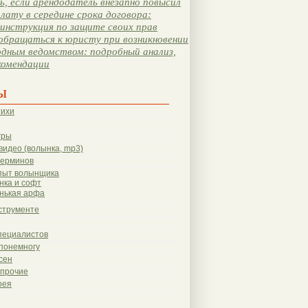
, если арендодатель внезапно повысил
лату в середине срока договора:
инструкция по защите своих прав
обращаться к юристу при возникновении
одным ведомством: подробный анализ,
комендации
ы
тихи
гры
видео (волынка, mp3)
терминов
пыт волынщика
нка и софт
нькая арфа
струменте
пециалистов
понемногу
сен
 прочие
рея