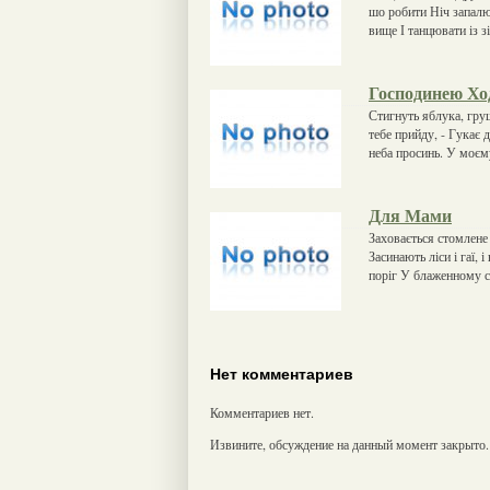
шо робити Ніч запалює
вище І танцювати із 
Господинею Хо
Стигнуть яблука, груш
тебе прийду, - Гукає 
неба просинь. У моєм
Для Мами
Заховається стомлене 
Засинають ліси і гаї, 
поріг У блаженному с
Нет комментариев
Комментариев нет.
Извините, обсуждение на данный момент закрыто.