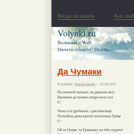
Виды волынок
Как вы
Volynki.ru
Волынки и Web.
Ничего общего! Почти...
Да Чумаки
В рубрике:
Тексты песен
— 21.09.2012
На поповой сіножаті, на дяковом полі
Висипали да чумаки штири вози солі
Є!
Нема солі дробкової, єдна попелиця
Полюбила дівка красна чумаченька Гриця
Є!
Ой ти Грицю, ти Гриценьку на тебе сердита!