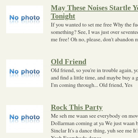
May These Noises Startle Y
Tonight
If you wanted to set me free Why the fu
something? See, I was just over sevente
me free! Oh no, please, don't abandon m
Old Friend
Old friend, so you're in trouble again, y
and find a little time, and maybe buy a g
I'm coming through... Old friend, Yes
Rock This Party
Me seh me waan see everybody on mov
Dollarman coming at ya We just waan 
Sinclar It's a dance thing, yuh see me It
Yeah Everybody dance