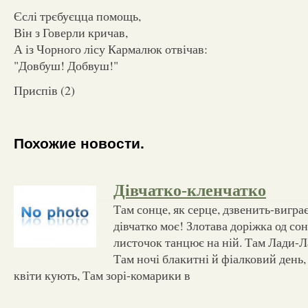
Єслі трєбуєцца помощь,
Він з Говерли кричав,
А із Чорного лісу Кармалюк отвічав:
"Довбуш! Добвуш!"
Приспів (2)
Похожие новости.
Дівчатко-кленчатко
Там сонце, як серце, дзвенить-вигра
дівчатко моє! Злотава доріжка од сон
листочок танцює на ній. Там Лади-Ла
Там ночі блакитні й фіалковий день,
квіти кують, Там зорі-комарики в