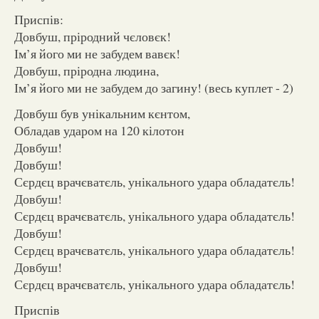
Приспів:
Довбуш, пріродний чєловєк!
Ім’я його ми не забудем вавєк!
Довбуш, пріродна людина,
Ім’я його ми не забудем до загину! (весь куплет - 2)
Довбуш був унікальним кєнтом,
Обладав ударом на 120 кілотон
Довбуш!
Довбуш!
Сєрдєц врачєватєль, унікального удара обладатєль!
Довбуш!
Сєрдєц врачєватєль, унікального удара обладатєль!
Довбуш!
Сєрдєц врачєватєль, унікального удара обладатєль!
Довбуш!
Сєрдєц врачєватєль, унікального удара обладатєль!
Приспів