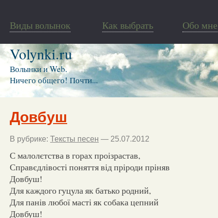
Виды волынок
Как выбрать
Обо мне
Volynki.ru
Волынки и Web.
Ничего общего! Почти...
Довбуш
В рубрике:
Тексты песен
— 25.07.2012
С малолєтства в горах проізрастав,
Справєдлівості поняття від пріроди пріняв
Довбуш!
Для каждого гуцула як батько родний,
Для панів любої масті як собака цепний
Довбуш!