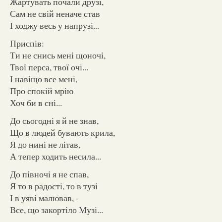
Жартувать почали друзі,
Сам не свій неначе став
І ходжу весь у напрузі...
Приспів:
Ти не снись мені щоночі,
Твої перса, твої очі...
І навіщо все мені,
Про спокій мрію
Хоч би в сні...
До сьогодні я й не знав,
Що в людей бувають крила,
Я до нині не літав,
А тепер ходить несила...
До півночі я не спав,
Я то в радості, то в тузі
І в уяві малював, -
Все, що закортіло Музі...