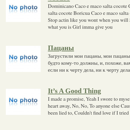
Dominicano Caco e maco salta cocote
salta cocote Boricua Caco e maco salta
Stop actin like you wont when you will S
what you is Girl imma give you
Пацаны
Загрустили мои пацаны, мои пацаны,
будто кому-то должны, и, похоже, ва
если ни к черту дела, ни к черту дела
It’s A Good Thing
I made a promise, Yeah I swore to mysel
heart away, No, No, To anyone else Caus
been lied to, Couldn't find love if I tried