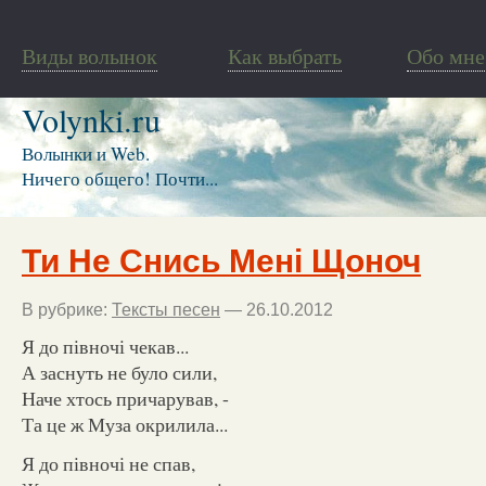
Виды волынок
Как выбрать
Обо мне
Volynki.ru
Волынки и Web.
Ничего общего! Почти...
Ти Не Снись Мені Щоноч
В рубрике:
Тексты песен
— 26.10.2012
Я до півночі чекав...
А заснуть не було сили,
Наче хтось причарував, -
Та це ж Муза окрилила...
Я до півночі не спав,