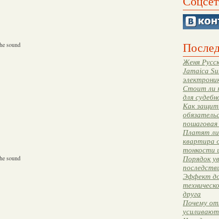
Соцсет
Послед
the sound
Женя Русск
Jamaica Su
электрони
Стоит ли 
для судебн
Как защити
обязательс
пошаговая
Платят ли 
квартира 
тонкости 
the sound
Порядок ув
последстви
Эффект до
техническ
друга
Почему от
усиливают