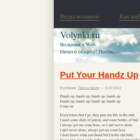
Виды волынок
Как вы
Volynki.ru
Волынки и Web.
Ничего общего! Почти...
Put Your Handz Up
В рубрике:
Тексты песен
— 11.07.2012
Hands up, hands up, hands up, hands up
Hands up, hands up, hands up, hands up
Come on
Everywhere that I go, they play my hits in the club
I need some shots of patron, and some bottles of bud
I always got me some hoes, so I ain't never alone
I ain't never alone, always got me some hoes
I don't know what you heard but I'm the shit baby
If you play your cards right you can roll my Mercedes