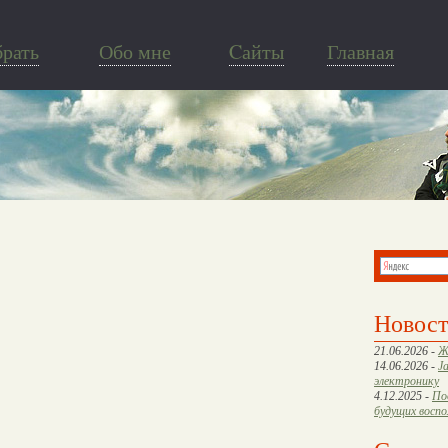
брать
Обо мне
Cайты
Главная
Новос
21.06.2026 -
Ж
14.06.2026 -
J
электронику
4.12.2025 -
По
будущих восп