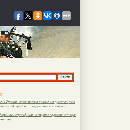
ти
еня Русских: голос нового поколения русского рэпа
amaica Suk Spektrum: погружение в мрачную
дарочный сертификат в студию звукозаписи: звук
оминаний