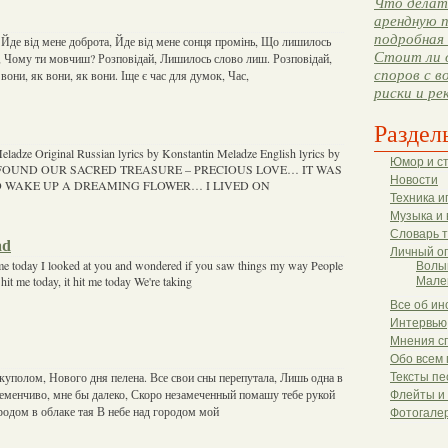
Что делать
арендную п
подробная 
, Йде від мене доброта, Йде від мене сонця промінь, Що лишилось
Стоит ли 
й, Чому ти мовчиш? Розповідай, Лишилось слово лиш. Розповідай,
споров с в
вони, як вони, як вони. Іще є час для думок, Час,
риски и ре
Раздел
ladze Original Russian lyrics by Konstantin Meladze English lyrics by
Юмор и с
WE FOUND OUR SACRED TREASURE – PRECIOUS LOVE… IT WAS
Новости
O WAKE UP A DREAMING FLOWER… I LIVED ON
Техника и
Музыка и 
Словарь 
ad
Личный о
me today I looked at you and wondered if you saw things my way People
Волы
 hit me today, it hit me today We're taking
Мале
Все об ин
Интервью
Мнения с
Обо всем 
куполом, Нового дня пелена. Все свои сны перепутала, Лишь одна в
Тексты пе
ременчиво, мне бы далеко, Скоро незамеченный помашу тебе рукой
Флейты и
ородом в облаке тая В небе над городом мой
Фотогале