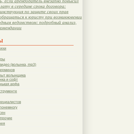
, если арендодатель внезапно повысил
лату в середине срока договора:
инструкция по защите своих прав
обращаться к юристу при возникновении
одным ведомством: подробный анализ,
комендации
ы
тихи
гры
видео (волынка, mp3)
терминов
пыт волынщика
нка и софт
нькая арфа
струменте
пециалистов
понемногу
сен
 прочие
рея