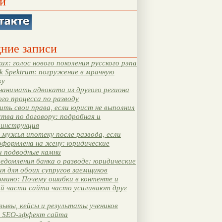
и
ние записи
их: голос нового поколения русского рэпа
k Spektrum: погружение в мрачную
ку
нанимать адвоката из другого региона
ого процесса по разводу
ть свои права, если юрист не выполнил
тва по договору: подробная и
 инструкция
мужья ипотеку после развода, если
оформлена на жену: юридические
и подводные камни
едомления банка о разводе: юридические
я для обоих супругов заемщиков
мино: Почему ошибки в контенте и
ой части сайта часто усиливают друг
зывы, кейсы и результаты учеников
 SEO-эффект сайта