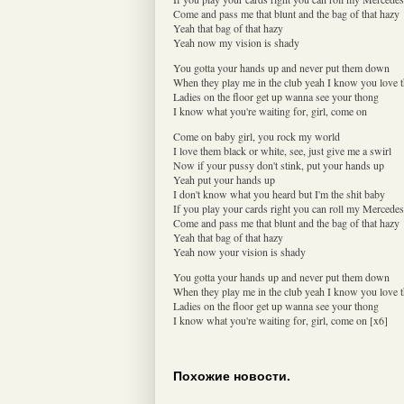
Come and pass me that blunt and the bag of that hazy
Yeah that bag of that hazy
Yeah now my vision is shady
You gotta your hands up and never put them down
When they play me in the club yeah I know you love 
Ladies on the floor get up wanna see your thong
I know what you're waiting for, girl, come on
Come on baby girl, you rock my world
I love them black or white, see, just give me a swirl
Now if your pussy don't stink, put your hands up
Yeah put your hands up
I don't know what you heard but I'm the shit baby
If you play your cards right you can roll my Mercedes
Come and pass me that blunt and the bag of that hazy
Yeah that bag of that hazy
Yeah now your vision is shady
You gotta your hands up and never put them down
When they play me in the club yeah I know you love 
Ladies on the floor get up wanna see your thong
I know what you're waiting for, girl, come on [x6]
Похожие новости.