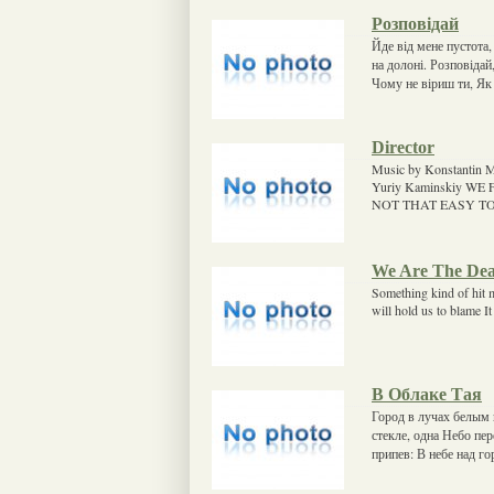
Розповідай
Йде від мене пустота
на долоні. Розповіда
Чому не віриш ти, Як 
Director
Music by Konstantin Me
Yuriy Kaminskiy 
NOT THAT EASY T
We Are The De
Something kind of hit 
will hold us to blame It
В Облаке Тая
Город в лучах белым 
стекле, одна Небо пе
припев: В небе над г