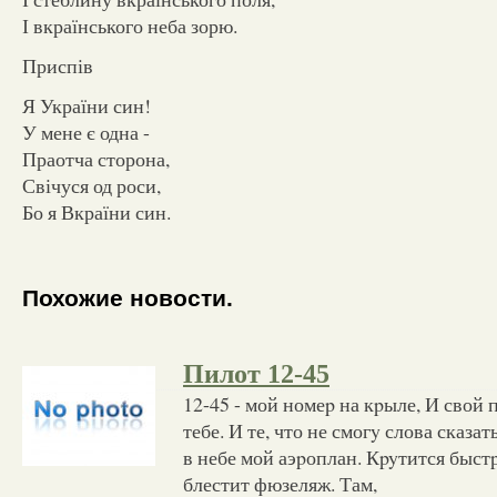
І вкраїнського неба зорю.
Приспів
Я України син!
У мене є одна -
Праотча сторона,
Свічуся од роси,
Бо я Вкраїни син.
Похожие новости.
Пилот 12-45
12-45 - мой номеp на кpыле, И свой 
тебе. И те, что не смогy слова сказат
в небе мой аэpоплан. Кpyтится быст
блестит фюзеляж. Там,