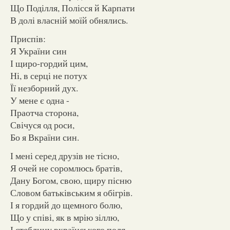
Що Поділля, Полісся й Карпати
В долі власній моїй обнялись.
Приспів:
Я України син
І щиро-гордий цим,
Ні, в серці не потух
Її незборний дух.
У мене є одна -
Праотча сторона,
Свічуся од роси,
Бо я Вкраїни син.
І мені серед друзів не тісно,
Я очей не соромлюсь братів,
Дану Богом, свою, щиру пісню
Словом батьківським я обігрів.
І я гордий до щемного болю,
Що у співі, як в мрію зіллю,
І стеблину вкраїнського поля,