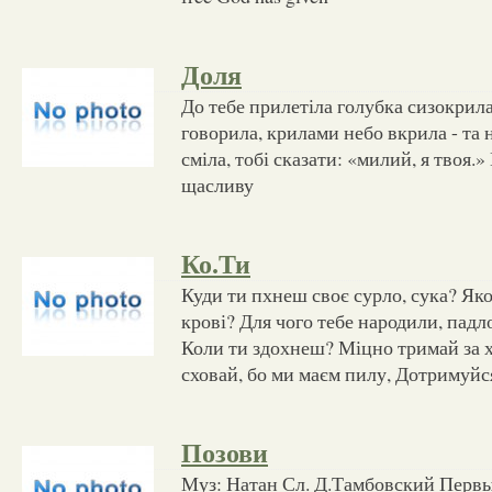
Доля
До тебе прилетіла голубка сизокрила 
говорила, крилами небо вкрила - та н
сміла, тобі сказати: «милий, я твоя.
щасливу
Ко.Ти
Куди ти пхнеш своє сурло, сука? Як
крові? Для чого тебе народили, пад
Коли ти здохнеш? Міцно тримай за хв
сховай, бо ми маєм пилу, Дотримуйс
Позови
Муз: Натан Сл. Д.Тамбовский Первы