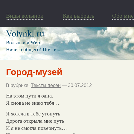
Виды волынок
Как выбрать
Обо мне
Volynki.ru
Волынки и Web.
Ничего общего! Почти...
Город-музей
В рубрике:
Тексты песен
— 30.07.2012
На этом пути я одна.
Я снова не знаю тебя…
Я хотела в тебе утонуть
Дорога открыла мне путь
И я не смогла повернуть…