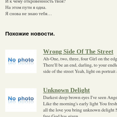
И к чему откровенность твоя?
На этом пути я одна.
Я снова не знаю тебя…
Похожие новости.
Wrong Side Of The Street
Ah-One, two, three, four Girl on the edg
There'll be an end, darling, to your end
side of the street Yeah, light on portrait
Unknown Delight
Darkest deep brown eyes I've seen Ang
Like the morning's early light You fres
all the love you bring unknown delight
free God has given