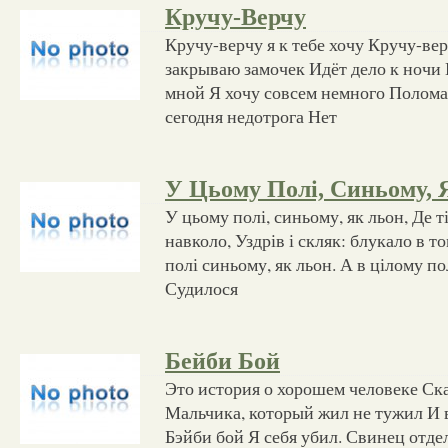
Кручу-Верчу
Кручу-верчу я к тебе хочу Кручу-ве
закрываю замочек Идёт дело к ночи 
мной Я хочу совсем немного Полома
сегодня недотрога Нет
У Цьому Полі, Синьому, 
У цьому полі, синьому, як льон, Де ті
навколо, Уздрів і скляк: блукало в то
полі синьому, як льон. А в цілому по
Судилося
Бейби Бой
Это история о хорошем человеке Ска
Мальчика, который жил не тужил И в
Бэйби бой Я себя убил. Свинец отде