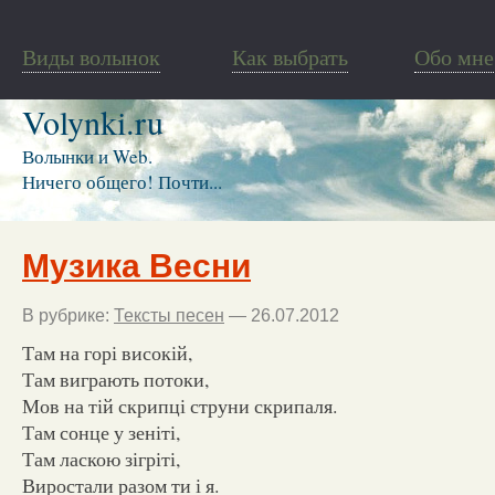
Виды волынок
Как выбрать
Обо мне
Volynki.ru
Волынки и Web.
Ничего общего! Почти...
Музика Весни
В рубрике:
Тексты песен
— 26.07.2012
Там на горі високій,
Там виграють потоки,
Мов на тій скрипці струни скрипаля.
Там сонце у зеніті,
Там ласкою зігріті,
Виростали разом ти і я.