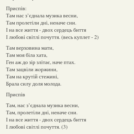
Приспів:
Там нас з’єднала музика весни,
Там пролетіли дні, неначе сни.
І на все життя - двох сердець биття
І любові світлі почуття. (весь куплет - 2)
Там верховина мати,
Там моя біла хата,
Ген аж до зір злітає, наче птах.
Там зацвіли жoржини,
Там на крутій стежині,
Брала силу доля молода.
Приспів
Там, нас з’єднала музика весни,
Там, пролетіли дні, неначе сни.
І на все життя - двох сердець биття
І любові світлі почуття. (3)