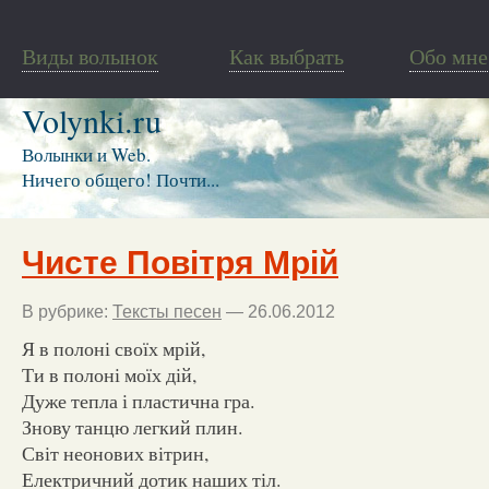
Виды волынок
Как выбрать
Обо мне
Volynki.ru
Волынки и Web.
Ничего общего! Почти...
Чисте Повітря Мрій
В рубрике:
Тексты песен
— 26.06.2012
Я в полоні своїх мрій,
Ти в полоні моїх дій,
Дуже тепла і пластична гра.
Знову танцю легкий плин.
Світ неонових вітрин,
Електричний дотик наших тіл.