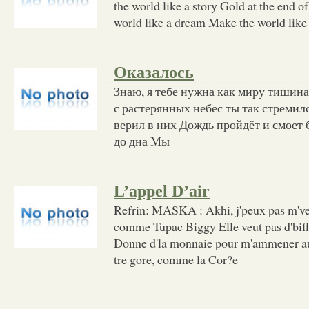
the world like a story Gold at the end 
world like a dream Make the world like
Оказалось
Знаю, я тебе нужна как миру тишина
с растерянных небес ты так стремилс
верил в них Дождь пройдёт и смоет 
до дна Мы
L’appel D’air
Refrin: MASKA : Akhi, j'peux pas m'v
comme Tupac Biggy Elle veut pas d'bif
Donne d'la monnaie pour m'ammener au 
tre gore, comme la Cor?e