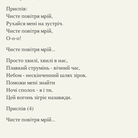
Приспів:
Чисте повітря мрій,
Рухайся мені на зустріч.
Чисте повітря мрій,
О-о-о!
Чисте повітря мрій...
Просто хвилі, хвилі в нас,
Плавкий струмінь - вічний час,
Небом - нескінченний шлях зірок.
Поможи мені знайти
Ночі сполох - я і ти,
Цей вогонь зігріє назавжди.
Приспів (4)
Чисте повітря мрій...