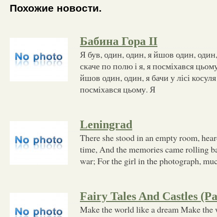
Похожие новости.
Бабина Гора ІІ
Я був, один, один, я йшов один, один
скаче по полю і я, я посміхався цьому
йшов один, один, я бачи у лісі косуля 
посміхався цьому. Я
Leningrad
There she stood in an empty room, hear
time, And the memories came rolling ba
war; For the girl in the photograph, mu
Fairy Tales And Castles (Pa
Make the world like a dream Make the 