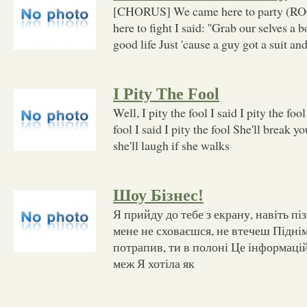
[CHORUS] We came here to party (RO
here to fight I said: ''Grab our selves a bo
good life Just 'cause a guy got a suit and
I Pity The Fool
Well, I pity the fool I said I pity the fo
fool I said I pity the fool She'll break 
she'll laugh if she walks
Шоу Бізнес!
Я прийду до тебе з екрану, навіть піз
мене не сховаєшся, не втечеш Піднім
потрапив, ти в полоні Це інформацій
меж Я хотіла як