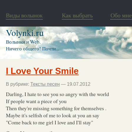
Виды волынок
Как выбрать
Обо мне
Volynki.ru
Волынки и Web.
Ничего общего! Почти...
I Love Your Smile
В рубрике:
Тексты песен
— 19.07.2012
Darling, I hate to see you so angry with the world
If people want a piece of you
Then they're missing something for themselves .
Maybe it's selfish of me to look at you an say
"Come back to me girl I love and I'll stay"