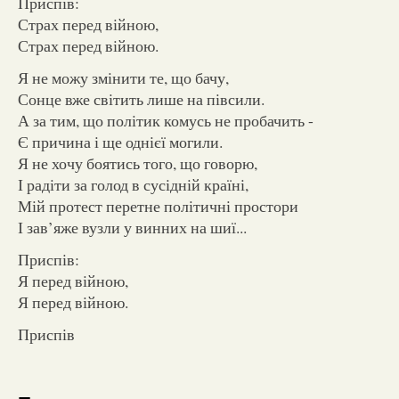
Приспів:
Страх перед війною,
Страх перед війною.
Я не можу змінити те, що бачу,
Сонце вже світить лише на півсили.
А за тим, що політик комусь не пробачить -
Є причина і ще однієї могили.
Я не хочу боятись того, що говорю,
І радіти за голод в сусідній країні,
Мій протест перетне політичні простори
І зав’яже вузли у винних на шиї...
Приспів:
Я перед війною,
Я перед війною.
Приспів