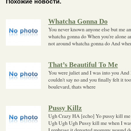
Похожие новости.
Whatcha Gonna Do
You never known anyone else but me an
whatcha gonna do When you're alone an
not around whatcha gonna do And whe
That’s Beautiful To Me
You were juliet and I was into you And I
couldn't say no and you finally felt it t
boulevard, thats where
Pussy Killz
Ugh Crazy HA [echo] Yo pussy kill m
Ugh Ugh Ugh Pussy kill me when I was
I rephrase it departed mommy wound dec