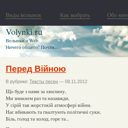
Виды волынок
Как выбрать
Обо мне
Volynki.ru
Волынки и Web.
Ничего общего! Почти...
Перед Війною
В рубрике:
Тексты песен
— 08.11.2012
Що буде з нами за хвилину,
Ми зникнем раз та назавжди,
У сірій тав жорстокій атмосфері війни.
Нас вбивають та гвалтують політичні суки,
Біль, голод та холод, горе та...