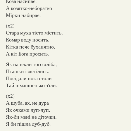
Коза насипає.
А козятко-неборатко
Мірки набирає.
(х2)
Стара муха тісто містить,
Комар воду носить.
Кітка пече буханятно,
А кіт Бога просить.
Як напекли того хліба,
Пташки ізлетілись.
Посідали поза столи
Тай шмашненько з'їли.
(х2)
А шуба, ах, не дура
Як очками луп-луп,
Як-би мені не діточки,
Я би пішла дуб-дуб.