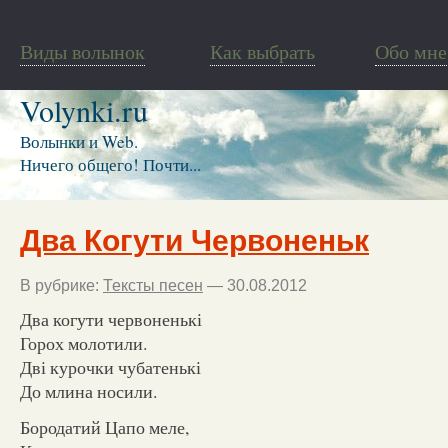
Виды волынок
Как выбрать
Обо мне
Volynki.ru
Волынки и Web.
Ничего общего! Почти...
Два Когути Червоненьк
В рубрике:
Тексты песен
— 30.08.2012
Два когути червоненькі
Горох молотили.
Дві курочки чубатенькі
До млина носили.
Бородатий Цапо меле,