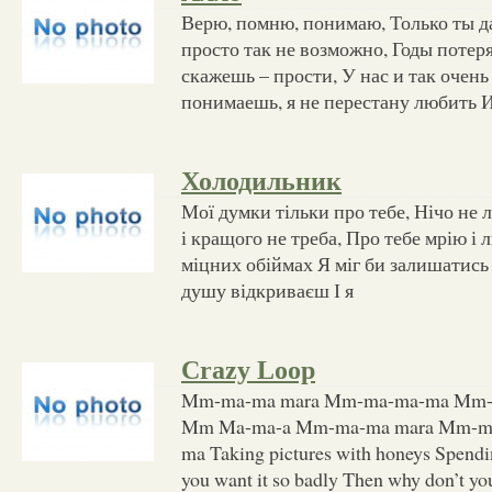
Верю, помню, понимаю, Только ты да
просто так не возможно, Годы потер
скажешь – прости, У нас и так очень
понимаешь, я не перестану любить 
Холодильник
Мої думки тільки про тебе, Нічо не л
і кращого не треба, Про тебе мрію і
міцних обіймах Я міг би залишатись
душу відкриваєш І я
Crazy Loop
Mm-ma-ma mara Mm-ma-ma-ma Mm
Mm Ma-ma-a Mm-ma-ma mara Mm-m
ma Taking pictures with honeys Spend
you want it so badly Then why don’t you