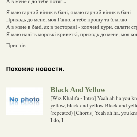
А в мене є до тебе потяг...
Я маю гарний віник в бані, я маю гарний віник в бані
Приходь до мене, моя Ганю, я тебе прошу та благаю
А в мене в бані, як в ресторані - копчені кури, салати с
Я маю навіть морські криветкі, приходь до мене, моя ко
Приспів
Похожие новости.
Black And Yellow
[Wiz Khalifa - Intro] Yeah ah ha you kn
yellow, black and yellow Black and yell
(repeated) [Chorus] Yeah ah ha, you kno
I do, I