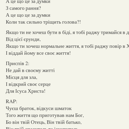
А це що це за думки
З самого рання?
А це що це за думки
Коли так сильно тріщить голова?!
Якщо ти не хочеш бути в біді, я тобі раджу тримайся в д
Від цієї єрунди,
Якщо ти хочеш нормальне життя, я тобі раджу повір в 
І віддай йому все своє життя!
Приспів 2:
Не дай в своєму житті
Місця для зла,
І відкрий своє серце
Для Ісуса Христа!
RAP:
Чуєш браток, відкуси шматок
Того життя що приготував нам Бог,
Бо він твій Отець, Він твій батько,
Він твій спаситель та іскупитель,