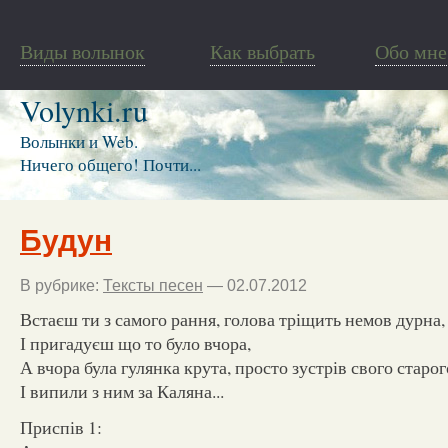
Виды волынок
Как выбрать
Обо мне
Volynki.ru
Волынки и Web.
Ничего общего! Почти...
Будун
В рубрике:
Тексты песен
— 02.07.2012
Встаєш ти з самого рання, голова тріщить немов дурна,
І пригадуєш що то було вчора,
А вчора була гулянка крута, просто зустрів свого старог
І випили з ним за Каляна...
Приспів 1: