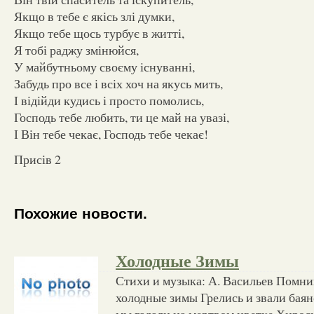
Якщо в тебе є якісь злі думки,
Якщо тебе щось турбує в житті,
Я тобі раджу змінюйся,
У майбутньому своєму існуванні,
Забудь про все і всіх хоч на якусь мить,
І відійди кудись і просто помолись,
Господь тебе любить, ти це май на увазі,
І Він тебе чекає, Господь тебе чекає!
Присів 2
Похожие новости.
Холодные Зимы
Стихи и музыка: А. Васильев Помн
холодные зимы Грелись и звали баян
мы гадали на мертвом цветке Хиро