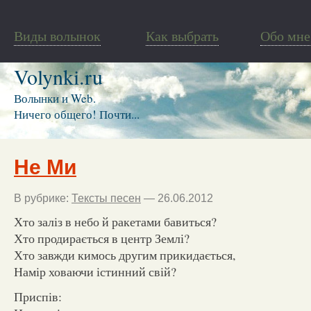
Виды волынок
Как выбрать
Обо мне
Volynki.ru
Волынки и Web.
Ничего общего! Почти...
Не Ми
В рубрике:
Тексты песен
— 26.06.2012
Хто заліз в небо й ракетами бавиться?
Хто продирається в центр Землі?
Хто завжди кимось другим прикидається,
Намір ховаючи істинний свій?
Приспів: