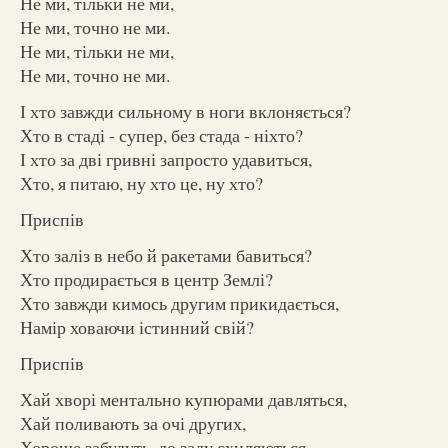
Не ми, тільки не ми,
Не ми, точно не ми.
Не ми, тільки не ми,
Не ми, точно не ми.
І хто завжди сильному в ноги вклоняється?
Хто в стаді - супер, без стада - ніхто?
І хто за дві гривні запросто удавиться,
Хто, я питаю, ну хто це, ну хто?
Приспів
Хто заліз в небо й ракетами бавиться?
Хто продирається в центр Землі?
Хто завжди кимось другим прикидається,
Намір ховаючи істинний свій?
Приспів
Хай хворі ментально купюрами давляться,
Хай поливають за очі других,
Хороше забудуть, до заду схиляються,