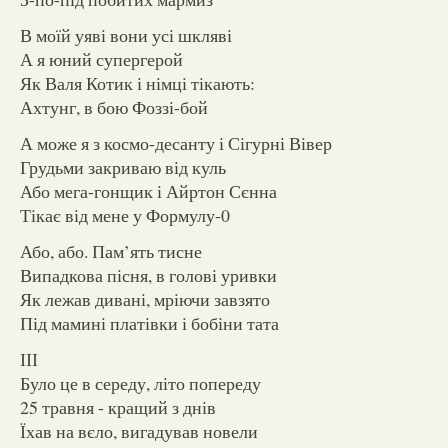
В моїй уяві вони усі шкляві
А я юний супергерой
Як Валя Котик і німці тікають:
Ахтунг, в бою Фоззі-бой
А може я з космо-десанту і Сігурні Вівер
Грудьми закриваю від куль
Або мега-гонщик і Айртон Сєнна
Тікає від мене у Формулу-0
Або, або. Пам’ять тисне
Випадкова пісня, в голові уривки
Як лежав дивані, мріючи завзято
Під мамині платівки і бобіни тата
ІІІ
Було це в середу, літо попереду
25 травня - кращий з днів
Їхав на вєло, вигадував новели