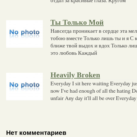
Ты Только Мой
Навсегда проникает в сердце эта мел
тобою вместе Только лишь ты и я С
ближе твой выдох и вдох Только лиш
это любовь Каждый
Heavily Broken
Everyday I sit here waiting Everyday j
now I've had enough of all the hating Do
unfair Any day it'll all be over Everyday
Нет комментариев