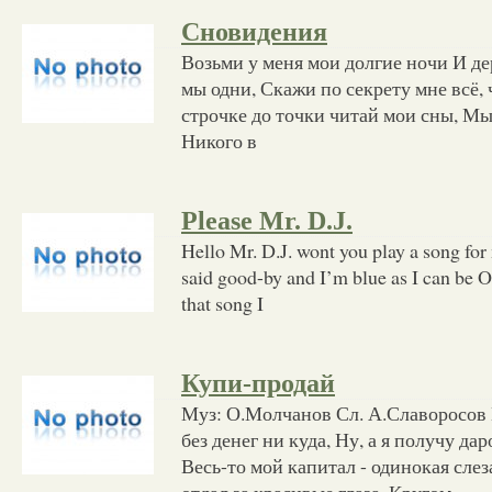
Сновидения
Возьми у меня мои долгие ночи И д
мы одни, Скажи по секрету мне всё,
строчке до точки читай мои сны, Мы
Никого в
Please Mr. D.J.
Hello Mr. D.J. wont you play a song for 
said good-by and I’m blue as I can be O
that song I
Купи-продай
Муз: О.Молчанов Сл. А.Славоросов В
без денег ни куда, Ну, а я получу дар
Весь-то мой капитал - одинокая слез
отдал за красивые глаза. Кругом