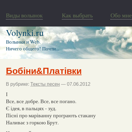
Виды волынок
Как выбрать
Обо мне
Volynki.ru
Волынки и Web.
Ничего общего! Почти...
Бобіни&Платівки
В рубрике:
Тексты песен
— 07.06.2012
І
Все, все добре. Все, все погано.
Є ідея, в пальцях - зуд.
Пісні про маріванну програють стакану
Наливає з горкою Брут.