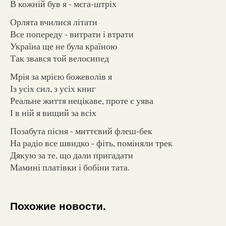
В кожній був я - мєга-штріх
Орлята вчилися літати
Все попереду - витрати і втрати
Україна ще не була країною
Так звався той велосипед
Мрія за мрією божеволів я
Із усіх сил, з усіх книг
Реальне життя нецікаве, проте є уява
І в ній я вищий за всіх
Позабута пісня - миттєвий флеш-бек
На радіо все швидко - фіть, поміняли трек
Дякую за те, що дали пригадати
Мамині платівки і бобіни тата.
Похожие новости.