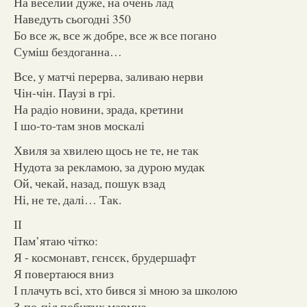
На веселий дуже, на очень лад
Наведуть сьогодні 350
Бо все ж, все ж добре, все ж все погано
Суміш бездоганна…
Все, у матчі перерва, заливаю нерви
Чін-чін. Паузі в грі.
На радіо новини, зрада, кретини
І шо-то-там знов москалі
Хвиля за хвилею щось не те, не так
Нудота за рекламою, за дурою мудак
Ой, чекай, назад, пошук взад
Ні, не те, далі… Так.
ІІ
Пам’ятаю чітко:
Я - космонавт, гєнсєк, брудершафт
Я повертаюся вниз
І плачуть всі, хто бився зі мною за школою
З-по-під побитих мармиз