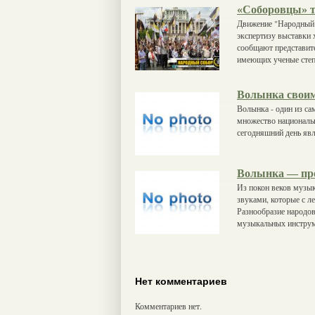
«Соборовцы» т
Движение "Народный 
экспертизу выставки 
сообщают представите
имеющих ученые степ
Волынка свои
Волынка - один из са
множество национальн
сегодняшний день яв
Волынка — про
Из покон веков музы
звуками, которые с л
Разнообразие народо
музыкальных инструм
Нет комментариев
Комментариев нет.