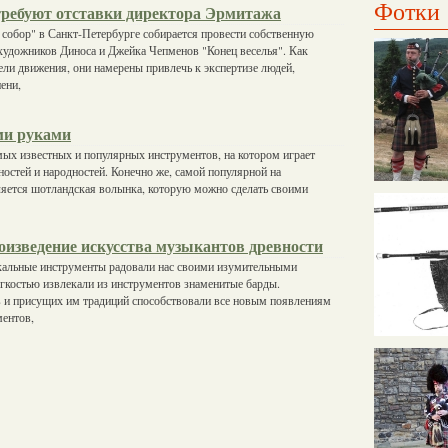
Фотки
ребуют отставки директора Эрмитажа
собор" в Санкт-Петербурге собирается провести собственную
художников Диноса и Джейка Чепменов "Конец веселья". Как
ли движения, они намерены привлечь к экспертизе людей,
ени,
ми руками
мых известных и популярных инструментов, на котором играет
остей и народностей. Конечно же, самой популярной на
ляется шотландская волынка, которую можно сделать своими
изведение искусства музыкантов древности
кальные инструменты радовали нас своими изумительными
егкостью извлекали из инструментов знаменитые барды.
в и присущих им традиций способствовали все новым появлениям
ентов,