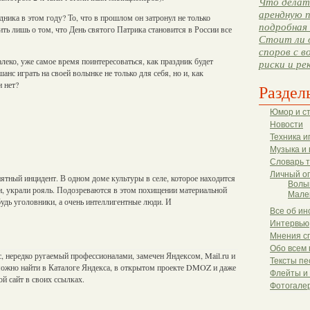
Что делать
арендную п
ника в этом году? То, что в прошлом он затронул не только
подробная 
ть лишь о том, что День святого Патрика становится в России все
Стоит ли 
споров с в
леко, уже самое время поинтересоваться, как праздник будет
риски и ре
анс играть на своей волынке не только для себя, но и, как
и нет?
Раздел
Юмор и с
Новости
Техника и
Музыка и 
Словарь 
Личный о
ятный инцидент. В одном доме культуры в селе, которое находится
Волы
и, украли рояль. Подозреваются в этом похищении материальной
Мале
будь уголовники, а очень интеллигентные люди. И
Все об ин
Интервью
Мнения с
Обо всем 
 нередко ругаемый профессионалами, замечен Яндексом, Mail.ru и
Тексты пе
можно найти в Каталоге Яндекса, в открытом проекте DMOZ и даже
Флейты и
ой сайт в своих ссылках.
Фотогале