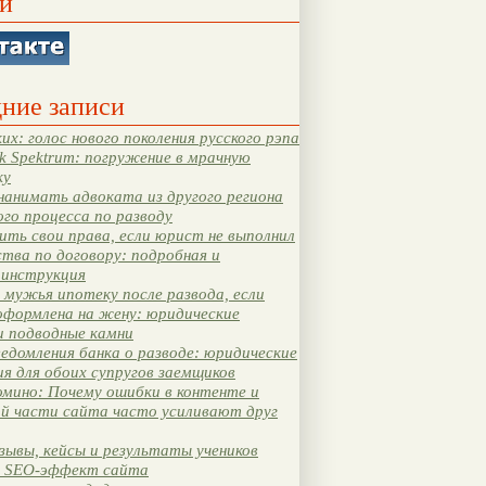
и
ние записи
их: голос нового поколения русского рэпа
k Spektrum: погружение в мрачную
ку
нанимать адвоката из другого региона
ого процесса по разводу
ть свои права, если юрист не выполнил
тва по договору: подробная и
 инструкция
мужья ипотеку после развода, если
оформлена на жену: юридические
и подводные камни
едомления банка о разводе: юридические
я для обоих супругов заемщиков
мино: Почему ошибки в контенте и
ой части сайта часто усиливают друг
зывы, кейсы и результаты учеников
 SEO-эффект сайта