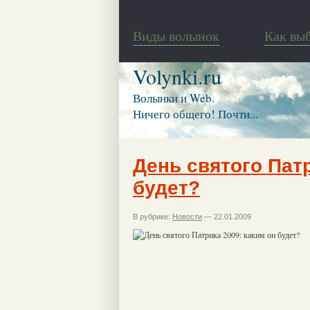
Виды волынок
Как вы
Volynki.ru
Волынки и Web.
Ничего общего! Почти...
День святого Патр
будет?
В рубрике:
Новости
— 22.01.2009