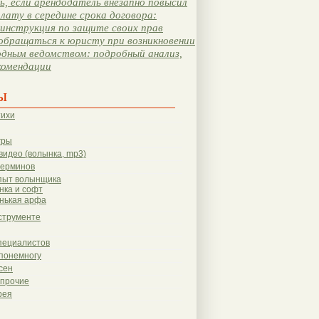
, если арендодатель внезапно повысил
лату в середине срока договора:
инструкция по защите своих прав
обращаться к юристу при возникновении
одным ведомством: подробный анализ,
комендации
ы
тихи
гры
видео (волынка, mp3)
терминов
пыт волынщика
нка и софт
нькая арфа
струменте
пециалистов
понемногу
сен
 прочие
рея