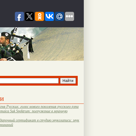
ти
еня Русских: голос нового поколения русского рэпа
amaica Suk Spektrum: погружение в мрачную
дарочный сертификат в студию звукозаписи: звук
оминаний