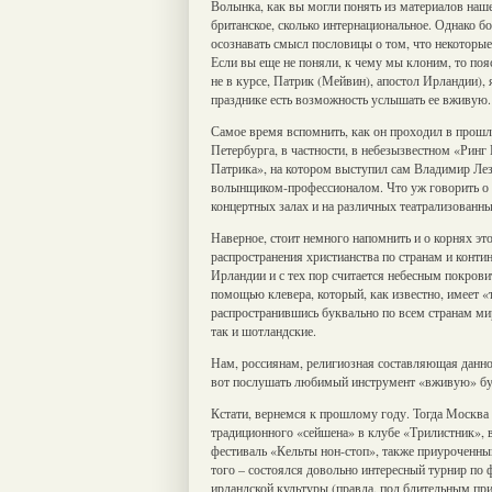
Волынка, как вы могли понять из материалов нашег
британское, сколько интернациональное. Однако бо
осознавать смысл пословицы о том, что некоторые
Если вы еще не поняли, к чему мы клоним, то пояс
не в курсе, Патрик (Мейвин), апостол Ирландии)
празднике есть возможность услышать ее вживую.
Самое время вспомнить, как он проходил в прошл
Петербурга, в частности, в небезызвестном «Ринг
Патрика», на котором выступил сам Владимир Лез
волынщиком-профессионалом. Что уж говорить о др
концертных залах и на различных театрализованн
Наверное, стоит немного напомнить и о корнях это
распространения христианства по странам и конт
Ирландии и с тех пор считается небесным покров
помощью клевера, который, как известно, имеет «
распространившись буквально по всем странам мир
так и шотландские.
Нам, россиянам, религиозная составляющая данног
вот послушать любимый инструмент «вживую» бу
Кстати, вернемся к прошлому году. Тогда Москва 
традиционного «сейшена» в клубе «Трилистник»,
фестиваль «Кельты нон-стоп», также приуроченный
того – состоялся довольно интересный турнир по 
ирландской культуры (правда, под бдительным пр