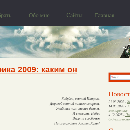
брать
Обо мне
Cайты
Главная
ика 2009: каким он
Новос
Радуйся, святой Патрик,
21.06.2026 -
Ж
Дорогой святой нашего острова,
14.06.2026 -
J
Улыбнись нам, твоим детям,
электронику
И с высоты Небес
4.12.2025 -
По
Взгляни с любовью
будущих восп
На изумрудные долины Эйрин!