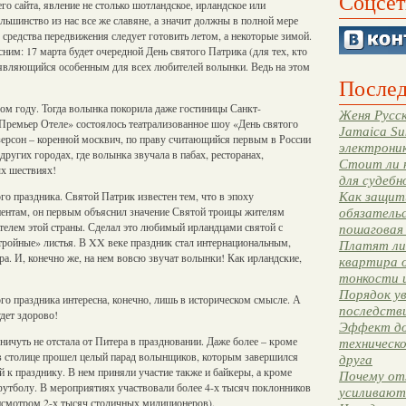
Соцсет
о сайта, явление не столько шотландское, ирландское или
льшинство из нас все же славяне, а значит должны в полной мере
 средства передвижения следует готовить летом, а некоторые зимой.
ним: 17 марта будет очередной День святого Патрика (для тех, кто
, являющийся особенным для всех любителей волынки. Ведь на этом
Послед
ом году. Тогда волынка покорила даже гостиницы Санкт-
Женя Русск
 Премьер Отеле» состоялось театрализованное шоу «День святого
Jamaica Su
ерсон – коренной москвич, по праву считающийся первым в России
электрони
угих городах, где волынка звучала в пабах, ресторанах,
Стоит ли 
ых шествиях!
для судебн
го праздника. Святой Патрик известен тем, что в эпоху
Как защити
инентам, он первым объяснил значение Святой троицы жителям
обязательс
ителем этой страны. Сделал это любимый ирландцами святой с
пошаговая
тройные» листья. В XX веке праздник стал интернациональным,
Платят ли 
а. И, конечно же, на нем вовсю звучат волынки! Как ирландские,
квартира 
тонкости 
Порядок ув
о праздника интересна, конечно, лишь в историческом смысле. А
последстви
дет здорово!
Эффект до
ничуть не отстала от Питера в праздновании. Даже более – кроме
техническ
 в столице прошел целый парад волынщиков, которым завершился
друга
 к празднику. В нем приняли участие также и байкеры, а кроме
Почему от
футболу. В мероприятиях участвовали более 4-х тысяч поклонников
усиливают
исмотром 2-х тысяч столичных милиционеров).