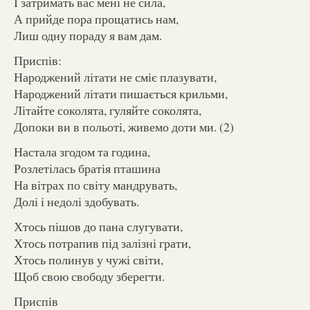
І затримать вас мені не сила,
А прийде пора прощатись нам,
Лиш одну пораду я вам дам.
Приспів:
Народжений літати не сміє плазувати,
Народжений літати пишається крильми,
Літайте соколята, гуляйте соколята,
Допоки ви в польоті, живемо доти ми. (2)
Настала згодом та година,
Розлетілась братія пташина
На вітрах по світу мандрувать,
Долі і недолі здобувать.
Хтось пішов до пана слугувати,
Хтось потрапив під залізні грати,
Хтось полинув у чужі світи,
Щоб свою свободу зберегти.
Приспів