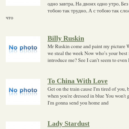
одно завтра, На двоих одно утро, Без
тобою так трудно, А с тобою так сло
что
Billy Ruskin
Mr Ruskin come and paint my picture We
we steal the week Now who’s your best
introduce me? See I can’t seem to even 
To China With Love
Get on the train cause I'm tired of you
when you're dressed in blue You won't 
I'm gonna send you home and
Lady Stardust