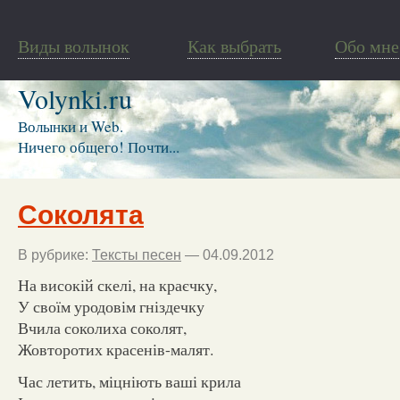
Виды волынок
Как выбрать
Обо мне
Volynki.ru
Волынки и Web.
Ничего общего! Почти...
Соколята
В рубрике:
Тексты песен
— 04.09.2012
На високій скелі, на краєчку,
У своїм уродовім гніздечку
Вчила соколиха соколят,
Жовторотих красенів-малят.
Час летить, міцніють ваші крила