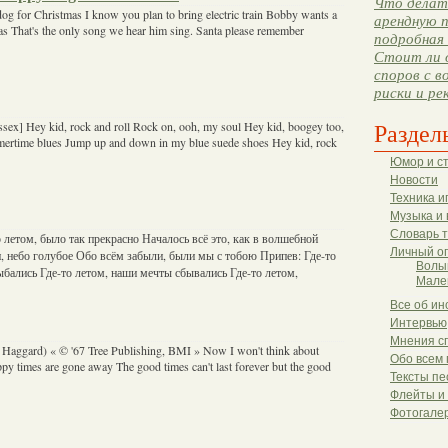
Что делать
g for Christmas I know you plan to bring electric train Bobby wants a
арендную п
s That's the only song we hear him sing. Santa please remember
подробная 
Стоит ли 
споров с в
риски и ре
Раздел
ssex] Hey kid, rock and roll Rock on, ooh, my soul Hey kid, boogey too,
mertime blues Jump up and down in my blue suede shoes Hey kid, rock
Юмор и с
Новости
Техника и
Музыка и 
Словарь 
 летом, было так прекрасно Началось всё это, как в волшебной
Личный о
и, небо голубое Обо всём забыли, были мы с тобою Припев: Где-то
Волы
ыбались Где-то летом, наши мечты сбывались Где-то летом,
Мале
Все об ин
Интервью
Мнения с
ggard) « © '67 Tree Publishing, BMI » Now I won't think about
Обо всем 
y times are gone away The good times can't last forever but the good
Тексты пе
Флейты и
Фотогале