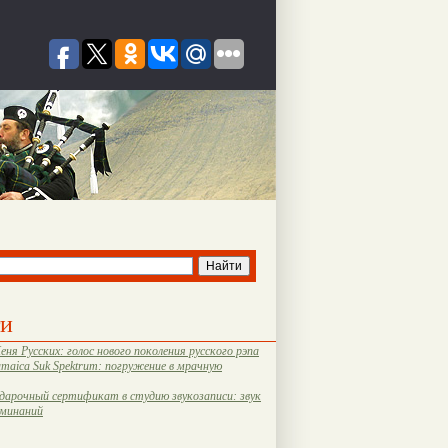
ти
еня Русских: голос нового поколения русского рэпа
amaica Suk Spektrum: погружение в мрачную
дарочный сертификат в студию звукозаписи: звук
оминаний