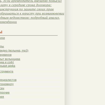
, если арендодатель внезапно повысил
лату в середине срока договора:
инструкция по защите своих прав
обращаться к юристу при возникновении
одным ведомством: подробный анализ,
комендации
ы
тихи
гры
видео (волынка, mp3)
терминов
пыт волынщика
нка и софт
нькая арфа
струменте
пециалистов
понемногу
сен
 прочие
рея