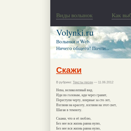
Виды волынок
Как вы
Volynki.ru
Волынки и Web.
Ничего общего! Почти...
Скажи
В рубрике:
Тексты песен
— 11.06.2012
Нева, великолепный вид.
Иди по головам, иди через гранит,
Переступи черту, впервые за сто лет,
Взгляни на красоту, взгляни на этот свет,
Шагая в темноту.
Скажи, что я её люблю,
Без нее вся жизнь равна нулю,
Без нее вся жизнь равна нулю,