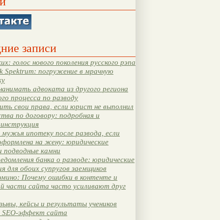
и
ние записи
их: голос нового поколения русского рэпа
k Spektrum: погружение в мрачную
ку
нанимать адвоката из другого региона
ого процесса по разводу
ть свои права, если юрист не выполнил
тва по договору: подробная и
 инструкция
мужья ипотеку после развода, если
оформлена на жену: юридические
и подводные камни
едомления банка о разводе: юридические
я для обоих супругов заемщиков
мино: Почему ошибки в контенте и
ой части сайта часто усиливают друг
зывы, кейсы и результаты учеников
 SEO-эффект сайта