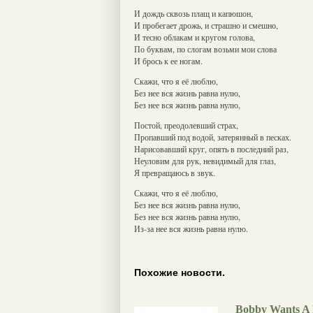
И дождь сквозь плащ и капюшон,
И пробегает дрожь, и страшно и смешно,
И тесно облакам и кругом голова,
По буквам, по слогам возьми мои слова
И брось к ее ногам.
Скажи, что я её люблю,
Без нее вся жизнь равна нулю,
Без нее вся жизнь равна нулю,
Постой, преодолевший страх,
Пропавший под водой, затерянный в песках.
Нарисовавший круг, опять в последний раз,
Неуловим для рук, невидимый для глаз,
Я превращаюсь в звук.
Скажи, что я её люблю,
Без нее вся жизнь равна нулю,
Без нее вся жизнь равна нулю,
Из-за нее вся жизнь равна нулю.
Похожие новости.
Bobby Wants A 