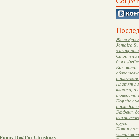
Соцсет
Послед
Женя Русск
Jamaica Su
электрони
Стоит ли 
для судебн
Как защити
обязательс
пошаговая
Платят ли 
квартира 
тонкости 
Порядок ув
последстви
Эффект до
техническ
друга
Почему от
усиливают
Puppy Dog For Christmas