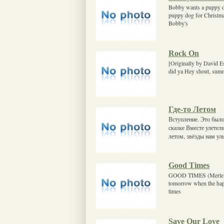
Bobby wants a puppy do
puppy dog for Christma
Bobby's
Rock On
[Originally by David E
did ya Hey shout, sum
Где-то Летом
Вступление. Это было
сказке Вместе улетел
летом, звёзды нам ул
Good Times
GOOD TIMES (Merle Ha
tomorrow when the happ
times
Save Our Love