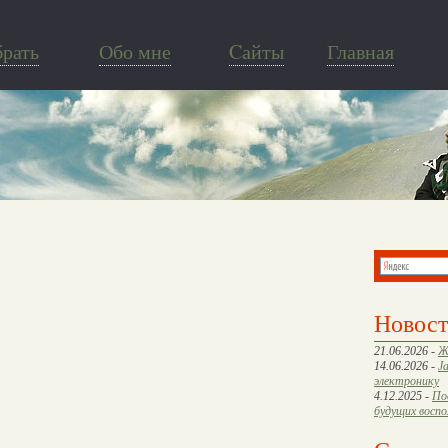
брать
Обо мне
Cайты
Главная
Новос
21.06.2026 -
Ж
14.06.2026 -
J
электронику
4.12.2025 -
По
будущих восп