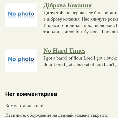
Діброва Кохання
Ця зустрiч не перша, але й не остан
в дiброву кохання. Нас кличуть розкв
Й краса тополина, i поклик любовi. 
тополина, лiловiсть бузкова. I поклик
No Hard Times
I got a barrel of flour Lord I got a bucket
flour Lord I got a bucket of lard I ain't 
Нет комментариев
Комментариев нет.
Извините, обсуждение на данный момент закрыто.