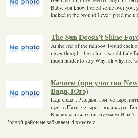
Baby, you know I cried some over you,
kicked to the ground Love ripped me u
The Sun Doesn’t Shine For
At the end of the rainbow Found each o
never thought the colours would fade Be
much harder to stay Why, oh why, are w
Качаем (при участии New’
Вадя, Юго)
Иди сюда... Раз, два, три, четыре, пя
гулять Пять, четыре, три, два, раз Е
Качаем и ничего не замечаем И за ба
Родной район не забываем И вместе с