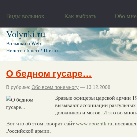
Виды волынок
Как выбрать
Обо мне
Volynki.ru
Волынки и Web.
Ничего общего! Почти...
О бедном гусаре…
В рубрике:
Обо всем понемногу
— 13.12.2008
Бравые офицеры царской армии 19-
вызывают ассоциации разгульных 
должников и мотов. И это во многи
Вот что об этом говорит сайт
www.oboznik.ru
, посвяще
Российской армии.