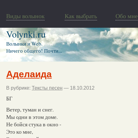
Виды волынок
Как выбрать
Обо мне
Volynki.ru
Волынки и Web.
Ничего общего! Почти...
Аделаида
В рубрике:
Тексты песен
— 18.10.2012
БГ
Ветер, туман и снег.
Мы одни в этом доме.
Не бойся стука в окно -
Это ко мне,