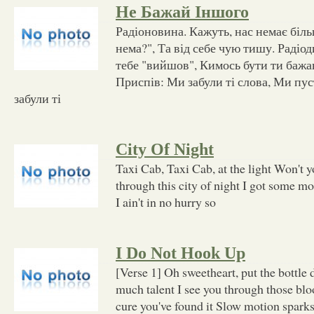
Не Бажай Іншого
Радіоновина. Кажуть, нас немає більш
нема?", Та від себе чую тишу. Радіо
тебе "вийшов", Кимось бути ти бажав
Приспів: Ми забули ті слова, Ми пу
забули ті
City Of Night
Taxi Cab, Taxi Cab, at the light Won't y
through this city of night I got some mo
I ain't in no hurry so
I Do Not Hook Up
[Verse 1] Oh sweetheart, put the bottle
much talent I see you through those blo
cure you've found it Slow motion sparks