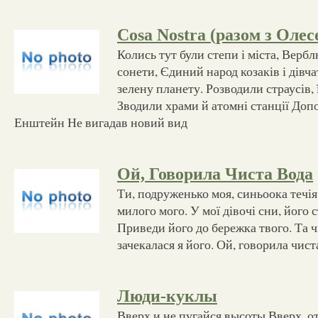
Cosa Nostra (разом з Олес
Колись тут були степи і міста, Вербл
сонети, Єдиний народ козаків і дівч
зелену планету. Розводили страусів,
Зводили храми й атомні станції Допо
Енштейн Не вигадав новий вид
Ой, Говорила Чиста Вода
Ти, подруженько моя, синьоока течі
милого мого. У мої дівочі сни, його
Приведи його до бережка твого. Та чи
зачекалася я його. Ой, говорила чис
Люди-куклы
Вверх и не пугайся высоты Вверх, о