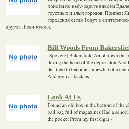
пойдём по небу-радуге вдвоём Вдале
грустных и злых городов. Припев: 
городских сетях Тонут в синтетическ
другие Люди-куклы,
Bill Woods From Bakersfie
[Spoken:] Bakersfield An oil town that r
during the heart of the depression And 
destined to become somewhat of a cente
And even as back as
Look At Us
Found an old box in the bottom of the c
ball bag full of magazines Had a school
the pocket From my first cigar -