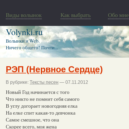
Виды волынок
Как выбрать
Обо мне
Volynki.ru
Волынки и Web.
Ничего общего! Почти...
РЭП (Нервное Сердце)
В рубрике:
Тексты песен
— 07.11.2012
Новый Год начинается с того
Что никто не помнит себя самого
В углу догорает новогодняя елка
На елке спит какая-то девчонка
Самое смешное, что она
Скорее всего, моя жена