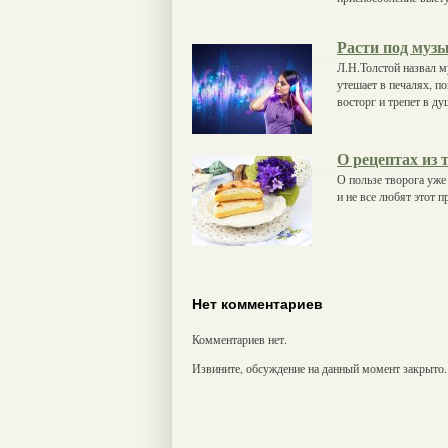
Расти под муз
Л.Н.Толстой назвал м
утешает в печалях, п
восторг и трепет в ду
О рецептах из 
О пользе творога уже 
и не все любят этот п
Нет комментариев
Комментариев нет.
Извините, обсуждение на данный момент закрыто.