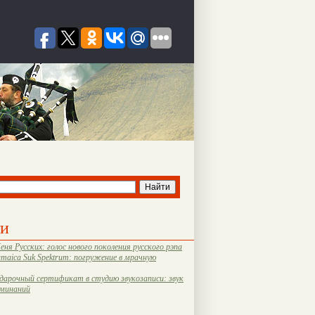
ти
еня Русских: голос нового поколения русского рэпа
amaica Suk Spektrum: погружение в мрачную
дарочный сертификат в студию звукозаписи: звук
оминаний