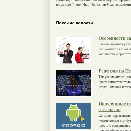
по улицам Токио, Нью-Йорка или Рима, ознакомить
Похожие новости.
Особенности с
Главное преимущество
познакомиться с новы
количество и простота
Рецензия на Her
Так уж сложилось, чт
праву считается этал
делать намного интер
Популярные иг
screen.com
Сегодня портативные 
незаменимым атрибут
просто о совершении 
приспособление выст