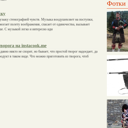
Фотки
ыку
узыку стенографией чувств. Музыка воодушевляет на поступки,
омогает полету воображения, спасает от одиночества, вызывает
ше. С музыкой легко и интересно иди
творога на instacook.me
давно никто не спорит, но бывает, что простой творог надоедает, да
родукт в таком виде. Что можно приготовить из творога, чтоб