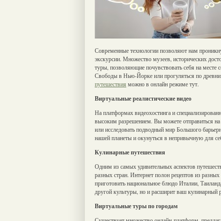
Современные технологии позволяют нам проникну
экскурсии. Множество музеев, исторических дост
туры, позволяющие почувствовать себя на месте 
Свободы в Нью-Йорке или прогуляться по древни
путешествия
можно в онлайн режиме тут.
Виртуальные реалистические видео
На платформах видеохостинга и специализированн
высоким разрешением. Вы можете отправиться на 
или исследовать подводный мир Большого барьерн
нашей планеты и окунуться в непривычную для се
Кулинарные путешествия
Одним из самых удивительных аспектов путешест
разных стран. Интернет полон рецептов из разных
приготовить национальное блюдо Италии, Таиланд
другой культуры, но и расширит ваш кулинарный р
Виртуальные туры по городам
Существует множество онлайн-платформ, предлаг