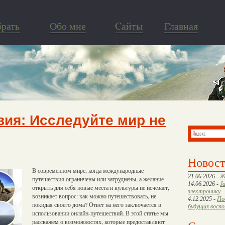
брать
Обо мне
Cайты
Главная
ия: Исследуйте мир не
Новос
В современном мире, когда международные
21.06.2026 -
Ж
путешествия ограничены или затруднены, а желание
14.06.2026 -
J
открыть для себя новые места и культуры не исчезает,
электронику
возникает вопрос: как можно путешествовать, не
4.12.2025 -
По
покидая своего дома? Ответ на него заключается в
будущих восп
использовании онлайн-путешествий. В этой статье мы
расскажем о возможностях, которые предоставляют