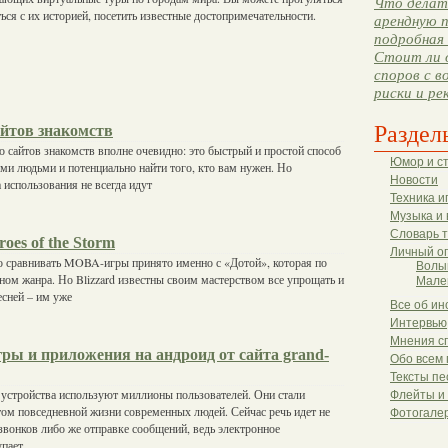
Что делать
ся с их историей, посетить известные достопримечательности.
арендную п
подробная 
Стоит ли 
споров с в
риски и ре
Раздел
айтов знакомств
 сайтов знакомств вполне очевидно: это быстрый и простой способ
Юмор и с
ми людьми и потенциально найти того, кто вам нужен. Но
Новости
 использования не всегда идут
Техника и
Музыка и 
Словарь 
oes of the Storm
Личный о
о сравнивать MOBA-игры принято именно с «Дотой», которая по
Волы
оном жанра. Но Blizzard известны своим мастерством все упрощать и
Мале
есней – им уже
Все об ин
Интервью
Мнения с
ры и приложения на андроид от сайта grand-
Обо всем 
Тексты пе
устройства используют миллионы пользователей. Они стали
Флейты и
ом повседневной жизни современных людей. Сейчас речь идет не
Фотогале
звонков либо же отправке сообщений, ведь электронное
упает