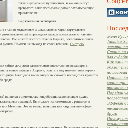
Соцсет
такие виртуальные путешествия, и как они могут
превратить ваше пребывание дома в захватывающее
приключение.
Виртуальные экскурсии
Послед
ть в самые отдаленные уголки планеты через виртуальные
опримечательностей и природных парков предоставляют онлайн-
Женя Русск
событий. Вы можете посетить Лувр в Париже, поклониться статуе
Jamaica Su
м руинам Помпеи, не выходя из своей комнаты.
Смотреть
электрони
Стоит ли 
для судебн
Как защити
ых сайтах доступны удивительные видео снятые на камеры с
обязательс
виртуальное сафари в Африку, полететь над знаменитыми горами
пошаговая
ого рифа. Благодаря таким видео вы сможете насладиться красотой
Платят ли 
бя среду.
квартира 
тонкости 
Порядок ув
вий является возможность попробовать национальную кухню
последстви
 кулинарных традиций. Вы можете познакомиться с рецептом и
Эффект до
а или Мексики. Это не только позволит вам ощутить атмосферу
техническ
епертуар.
друга
Почему от
усиливают
ающих виртуальные туры по городам мира. Вы можете прогуляться