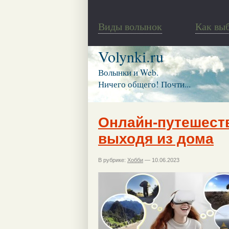
Виды волынок
Как вы
Volynki.ru
Волынки и Web.
Ничего общего! Почти...
Онлайн-путешеств
выходя из дома
В рубрике:
Хобби
— 10.06.2023