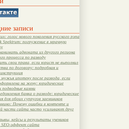
и
ние записи
их: голос нового поколения русского рэпа
k Spektrum: погружение в мрачную
ку
нанимать адвоката из другого региона
ого процесса по разводу
ть свои права, если юрист не выполнил
тва по договору: подробная и
 инструкция
мужья ипотеку после развода, если
оформлена на жену: юридические
и подводные камни
едомления банка о разводе: юридические
я для обоих супругов заемщиков
мино: Почему ошибки в контенте и
ой части сайта часто усиливают друг
зывы, кейсы и результаты учеников
 SEO-эффект сайта