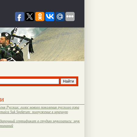
ти
еня Русских: голос нового поколения русского рэпа
amaica Suk Spektrum: погружение в мрачную
дарочный сертификат в студию звукозаписи: звук
оминаний