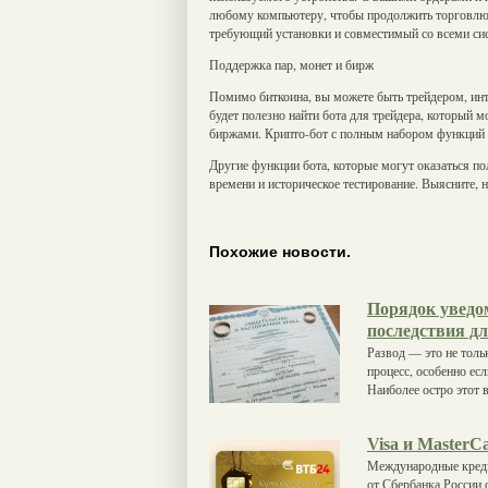
любому компьютеру, чтобы продолжить торговлю,
требующий установки и совместимый со всеми сис
Поддержка пар, монет и бирж
Помимо биткоина, вы можете быть трейдером, и
будет полезно найти бота для трейдера, который
биржами. Крипто-бот с полным набором функций о
Другие функции бота, которые могут оказаться по
времени и историческое тестирование. Выясните, н
Похожие новости.
Порядок уведо
последствия д
Развод — это не толь
процесс, особенно ес
Наиболее остро этот 
Visa и MasterC
Международные кредит
от Сбербанка России