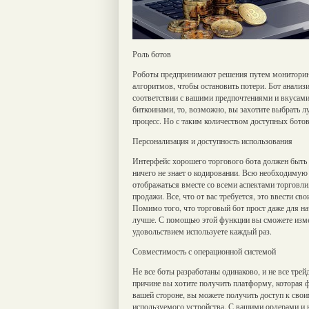
Роль ботов
Роботы предпринимают решения путем мониторинг
алгоритмов, чтобы остановить потери. Бот анализир
соответствии с вашими предпочтениями и вкусами 
биткоинами, то, возможно, вы захотите выбрать л
процесс. Но с таким количеством доступных ботов,
Персонализация и доступность использования
Интерфейс хорошего торгового бота должен быть 
ничего не знает о кодировании. Всю необходимую
отображаться вместе со всеми аспектами торговли
продажи. Все, что от вас требуется, это ввести с
Помимо того, что торговый бот прост даже для н
лучше. С помощью этой функции вы сможете измен
удовольствием используете каждый раз.
Совместимость с операционной системой
Не все боты разработаны одинаково, и не все тре
причине вы хотите получить платформу, которая 
вашей стороне, вы можете получить доступ к свои
используемого устройства. С вашими ордерами и 