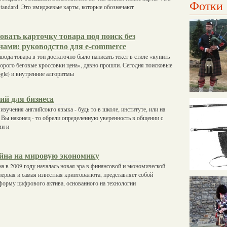
Фотки
 Standard. Это имиджевые карты, которые обозначают
вать карточку товара под поиск без
чами: руководство для e-commerce
вода товара в топ достаточно было написать текст в стиле «купить
орого беговые кроссовки цена», давно прошли. Сегодня поисковые
gle) и внутренние алгоритмы
ий для бизнеса
изучения английсокго языка - будь то в школе, институте, или на
 Вы наконец - то обрели определенную уверенность в общении с
ми и
йна на мировую экономику
а в 2009 году началась новая эра в финансовой и экономической
 первая и самая известная криптовалюта, представляет собой
форму цифрового актива, основанного на технологии