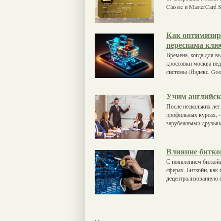
Classic и MasterCard
Как оптимизиро
переспама клю
Времена, когда для вы
кроссовки москва нед
системы (Яндекс, Goo
Учим английск
После нескольких лет 
профильных курсах, -
зарубежными друзья
Влияние битко
С появлением биткойн
сферах. Биткойн, как
децентрализованную 