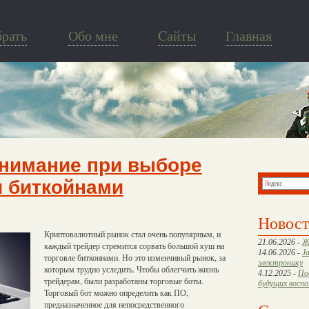
брать
Обо мне
Cайты
Главная
внимание при выборе
и биткойнами
Новос
Криптовалютный рынок стал очень популярным, и
21.06.2026 -
Ж
каждый трейдер стремится сорвать большой куш на
14.06.2026 -
J
торговле биткоинами. Но это изменчивый рынок, за
электронику
которым трудно уследить. Чтобы облегчить жизнь
4.12.2025 -
По
трейдерам, были разработаны торговые боты.
будущих восп
Торговый бот можно определить как ПО,
предназначенное для непосредственного