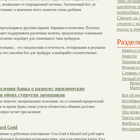
Что делать
 независимо от операционной системы. Автономный бот, не
арендную п
темами, в конечном итоге окажется очень удобным.
подробная 
Стоит ли 
споров с в
нтересующимся другими парами, биржами и монетами. Поэтому
риски и ре
 может поддерживать различные монеты, предлагаемые основными
тлично подойдет для спонтанного типа трейдеров.
Раздел
лезными, - это уведомления и отчетность, тестирование в реальном
Юмор и с
а что способен бот для трейдера, и выбирайте соответственно.
Новости
Техника и
Музыка и 
Словарь 
Личный о
Волы
мления банка о разводе: юридические
Мале
ля обоих супругов заемщиков
Все об ин
ко тяжелое эмоциональное испытание, но и сложный юридический
Интервью
ли за время брака семья успела обзавестись общими долгами.
Мнения с
вопрос встает при наличии
Обо всем 
Тексты пе
Флейты и
ard Gold
Фотогале
ные и дебетовые пластиковые Visa Gold и MasterCard gold карта
 обладают большими возможностями, чем классические карты Visa