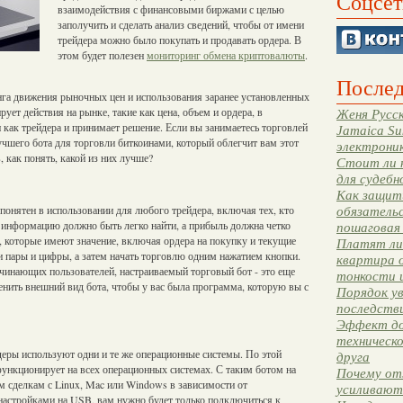
Соцсет
взаимодействия с финансовыми биржами с целью
заполучить и сделать анализ сведений, чтобы от имени
трейдера можно было покупать и продавать ордера. В
этом будет полезен
мониторинг обмена криптовалюты
.
Послед
а движения рыночных цен и использования заранее установленных
ует действия на рынке, такие как цена, объем и ордера, в
Женя Русск
как трейдера и принимает решение. Если вы занимаетесь торговлей
Jamaica Su
учшего бота для торговли биткоинами, который облегчит вам этот
электрони
 как понять, какой из них лучше?
Стоит ли 
для судебн
Как защити
понятен в использовании для любого трейдера, включая тех, кто
обязательс
 информацию должно быть легко найти, а прибыль должна четко
пошаговая
, которые имеют значение, включая ордера на покупку и текущие
Платят ли 
вои пары и цифры, а затем начать торговлю одним нажатием кнопки.
квартира 
ачинающих пользователей, настраиваемый торговый бот - это еще
тонкости 
ить внешний вид бота, чтобы у вас была программа, которую вы с
Порядок ув
последстви
Эффект до
техническ
йдеры используют одни и те же операционные системы. По этой
друга
функционирует на всех операционных системах. С таким ботом на
Почему от
м сделкам с Linux, Mac или Windows в зависимости от
усиливают
настройками на USB, вам нужно будет только подключиться к