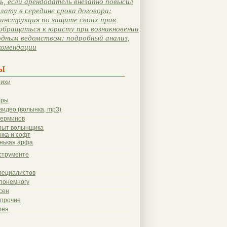
, если арендодатель внезапно повысил
лату в середине срока договора:
инструкция по защите своих прав
обращаться к юристу при возникновении
одным ведомством: подробный анализ,
комендации
ы
тихи
гры
видео (волынка, mp3)
терминов
пыт волынщика
нка и софт
нькая арфа
струменте
пециалистов
понемногу
сен
 прочие
рея