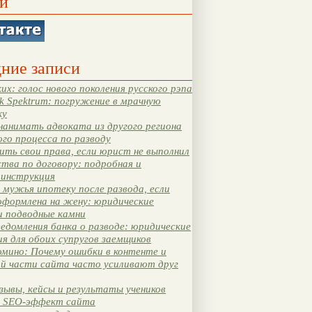
и
ние записи
их: голос нового поколения русского рэпа
k Spektrum: погружение в мрачную
ку
нанимать адвоката из другого региона
ого процесса по разводу
ть свои права, если юрист не выполнил
тва по договору: подробная и
 инструкция
мужья ипотеку после развода, если
оформлена на жену: юридические
и подводные камни
едомления банка о разводе: юридические
я для обоих супругов заемщиков
мино: Почему ошибки в контенте и
ой части сайта часто усиливают друг
зывы, кейсы и результаты учеников
 SEO-эффект сайта