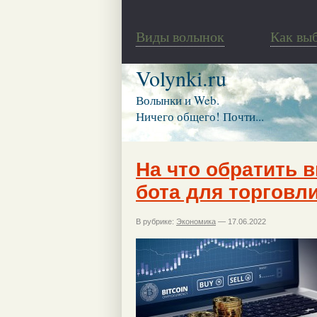
Виды волынок
Как вы
Volynki.ru
Волынки и Web.
Ничего общего! Почти...
На что обратить 
бота для торговл
В рубрике:
Экономика
— 17.06.2022