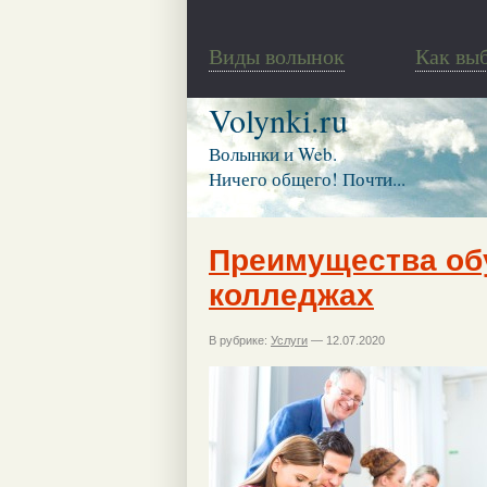
Виды волынок
Как вы
Volynki.ru
Волынки и Web.
Ничего общего! Почти...
Преимущества об
колледжах
В рубрике:
Услуги
— 12.07.2020