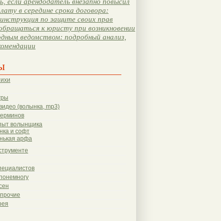
, если арендодатель внезапно повысил
лату в середине срока договора:
инструкция по защите своих прав
обращаться к юристу при возникновении
одным ведомством: подробный анализ,
комендации
ы
тихи
гры
видео (волынка, mp3)
терминов
пыт волынщика
нка и софт
нькая арфа
струменте
пециалистов
понемногу
сен
 прочие
рея