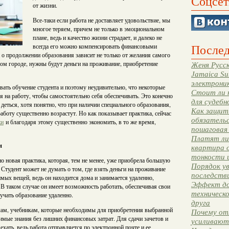
Соцсет
от жизни.
Все-таки если работа не доставляет удовольствие, мы
многое теряем, причем не только в эмоциональном
плане, ведь и качество жизни страдает, и далеко не
Послед
всегда его можно компенсировать финансовыми
а о продолжении образования зависит не только от желания самого
гом городе, нужны будут деньги на проживание, приобретение
Женя Русск
Jamaica Su
электрони
вать обучение студента и поэтому неудивительно, что некоторые
Стоит ли 
 на работу, чтобы самостоятельно себя обеспечивать. Это конечно
для судебн
 деться, хотя понятно, что при наличии специального образования,
Как защити
боту существенно возрастут. Но как показывает практика, сейчас
обязательс
жи
и благодаря этому существенно экономить, в то же время,
пошаговая
Платят ли 
н
квартира 
тонкости 
но новая практика, которая, тем не менее, уже приобрела большую
Порядок ув
 Студент может не думать о том, где взять деньги на проживание
последстви
мых вещей, ведь он находится дома и занимается удаленно,
Эффект до
В таком случае он имеет возможность работать, обеспечивая свои
техническ
учать образование удаленно.
друга
лам, учебникам, которые необходимы для приобретения выбранной
Почему от
димые знания без лишних финансовых затрат. Для сдачи зачетов и
усиливают
ехать, ведь работа отправляется по электронной почте и ее