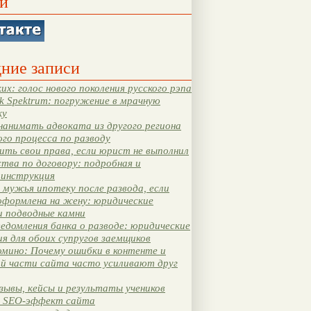
и
ние записи
их: голос нового поколения русского рэпа
k Spektrum: погружение в мрачную
ку
нанимать адвоката из другого региона
ого процесса по разводу
ть свои права, если юрист не выполнил
тва по договору: подробная и
 инструкция
мужья ипотеку после развода, если
оформлена на жену: юридические
и подводные камни
едомления банка о разводе: юридические
я для обоих супругов заемщиков
мино: Почему ошибки в контенте и
ой части сайта часто усиливают друг
зывы, кейсы и результаты учеников
 SEO-эффект сайта