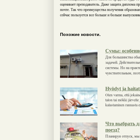
оценивает преподаватель. Даже защита диплома пр
почте. Так что преимущества получения образова
сейчас пользуется все больше и больше выпускник
Похожие новости.
Сумы: особенн
Для большинства обы
задачей. Действитель
системы. Но на практ
чувствительным, поэ
Hyödyt ja haita
Olen varma, että jokai
talon tai mökki järvell
kalastaminen rannasta e
Что выбрать дл
поезд?
Планируя отпуск, мы