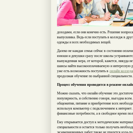
доходами, если они конечно есть. Решение вопрос
выпускника. Ведь если поступать в колледж в дру
одежды и всех необходимых вещей.
Далеко не каждая семья сейчас в состоянии оплачи
юноши и девушки сразу после школы устраиваются
вынужденная мера, от которой, кажется, никуда не
шансы найти высокооплачиваемую и интересную ра
уже есть возможность поступить в
онлайн коллед
продолжая обучение по выбранной специальности.
Процесс обучения проводится в режиме онлай
Можно сказать, что онлайн обучение это достаточ
популярность, и собственно говоря, выгодна всем.
общежитии, питание и приобретение всех необходи
используя компьютер с подключением к интернет. 
финансовые потребности, а в свободное время пол
Ему открывается доступ к методическим материа
специальности и остается только получать необхо
экзаменационных работ также не придется куда-то 