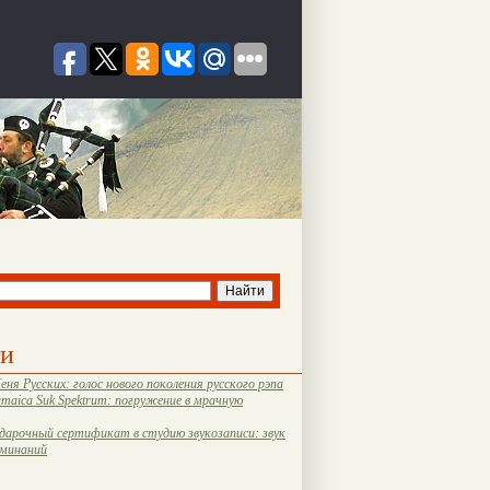
ти
еня Русских: голос нового поколения русского рэпа
amaica Suk Spektrum: погружение в мрачную
дарочный сертификат в студию звукозаписи: звук
оминаний