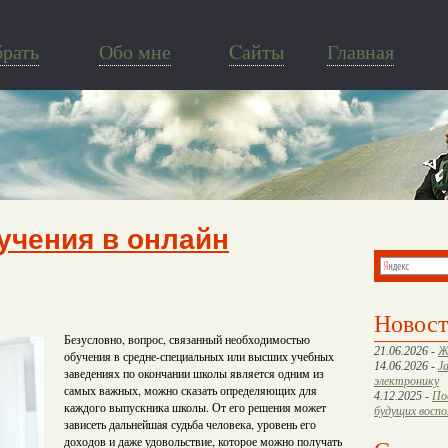
брать
Обо мне
Cайты
Главная
учения в онлайн
Новос
Безусловно, вопрос, связанный необходимостью
21.06.2026 -
Ж
обучения в средне-специальных или высших учебных
14.06.2026 -
J
заведениях по окончании школы является одним из
электронику
самых важных, можно сказать определяющих для
4.12.2025 -
По
каждого выпускника школы. От его решения может
будущих восп
зависеть дальнейшая судьба человека, уровень его
доходов и даже удовольствие, которое можно получать