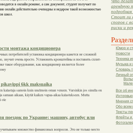
Что делать
оводится в онлайн режиме, а сам документ, студент получает по
арендную п
ния онлайн действительно очевидны и недаром такой возможностью
подробная 
ов школ.
Стоит ли 
споров с в
риски и ре
Раздел
ости монтажа кондиционера
Юмор и с
Новости
чных потребителей установка кондиционера кажется не сложной
но, звучит очень просто. Установить кронштейны и поставить сплит-
Техника и
ике такое оборудование, как кондиционер является более
Музыка и 
тому
Словарь 
Личный о
Волы
t pikavippi 6kk maksuaika
Мале
nen kalastaja samoin kuin unelmoin oman veneen. Varsinkin jos sinulla on
Все об ин
e ja samaan aikaan, käytät kaiken vapaa-aikaa kalastukseen. Mutta
Интервью
i ole
Мнения с
Обо всем 
Тексты пе
я поездок по Украине: машину, автобус или
Флейты и
Фотогале
 учитываем множество финансовых вопросов. Это не только место