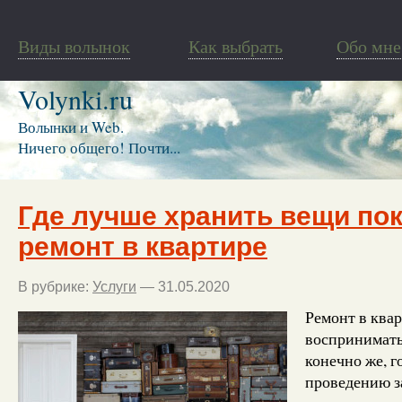
Виды волынок
Как выбрать
Обо мне
Volynki.ru
Волынки и Web.
Ничего общего! Почти...
Где лучше хранить вещи по
ремонт в квартире
В рубрике:
Услуги
— 31.05.2020
Ремонт в ква
воспринимать 
конечно же, г
проведению з