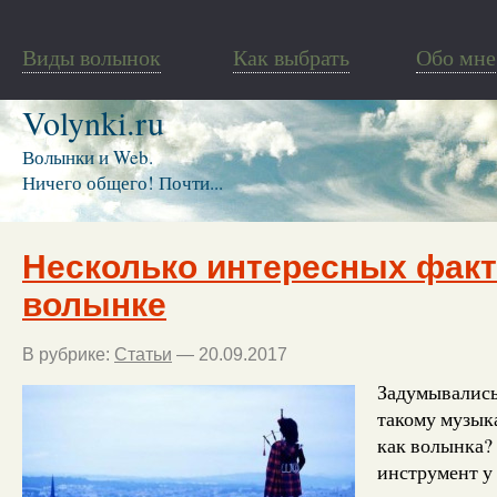
Виды волынок
Как выбрать
Обо мне
Volynki.ru
Волынки и Web.
Ничего общего! Почти...
Несколько интересных факт
волынке
В рубрике:
Статьи
— 20.09.2017
Задумывались 
такому музык
как волынка?
инструмент у