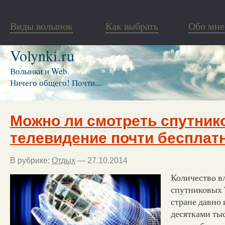
Виды волынок
Как выбрать
Обо мне
Volynki.ru
Волынки и Web.
Ничего общего! Почти...
Можно ли смотреть спутник
телевидение почти бесплат
В рубрике:
Отдых
— 27.10.2014
Количество в
спутниковых 
стране давно 
десятками тыс