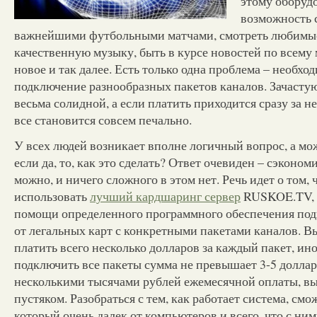
этому оборуд
возможность 
важнейшими футбольными матчами, смотреть любимы
качественную музыку, быть в курсе новостей по всему 
новое и так далее. Есть только одна проблема – необхо
подключение разнообразных пакетов каналов. Зачасту
весьма солидной, а если платить приходится сразу за не
все становится совсем печально.
У всех людей возникает вполне логичный вопрос, а мо
если да, то, как это сделать? Ответ очевиден – сэконо
можно, и ничего сложного в этом нет. Речь идет о том, 
использовать
лучший кардшаринг сервер
RUSKOE.TV, 
помощи определенного программного обеспечения под
от легальных карт с конкретными пакетами каналов. Вы
платить всего несколько долларов за каждый пакет, ино
подключить все пакеты сумма не превышает 3-5 долларо
несколькими тысячами рублей ежемесячной оплаты, в
пустяком. Разобраться с тем, как работает система, смо
который очень далек от компьютеров и всего, что с ним