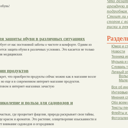
Что делать
 обувь!
арендную п
подробная 
Стоит ли 
споров с в
риски и ре
Раздел
ля защиты обуви в различных ситуациях
ует от нас постоянной заботы о чистоте и комфорте. Одним из
Юмор и с
ется защита обуви в различных условиях. Это касается не только
Новости
ния медицинских
Техника и
Музыка и 
Словарь 
зин продуктов
Личный о
екрет, что приобрести продукты сейчас можно как в магазине возле
Волы
Мале
, но еще и в современном интернет-магазине продуктов.
товом в интернет-магазинах зачастую
Все об ин
Интервью
Мнения с
иколепие и польза для садоводов и
Обо всем 
Тексты пе
Флейты и
частках, где процветает фацелия, природа раскрывает свои тайны,
Фотогале
де красок и ароматов. Это растение, олицетворение изысканности и
ет внимание садоводов и огородников