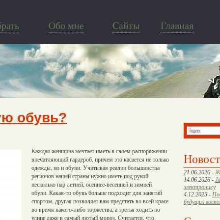
брать
Обо мне
Cайты
Главная
ую обувь?
Каждая женщина мечтает иметь в своем распоряжении
Новос
впечатляющий гардероб, причем это касается не только
одежды, но и обуви. Учитывая реалии большинства
21.06.2026 -
Ж
регионов нашей страны нужно иметь под рукой
14.06.2026 -
J
несколько пар летней, осеннее-весенней и зимней
электронику
обуви. Какая-то обувь больше подходит для занятий
4.12.2025 -
По
спортом, другая позволяет вам предстать во всей красе
будущих восп
во время какого-либо торжества, а третья ходить по
улице даже в самый лютый мороз. Считается, что