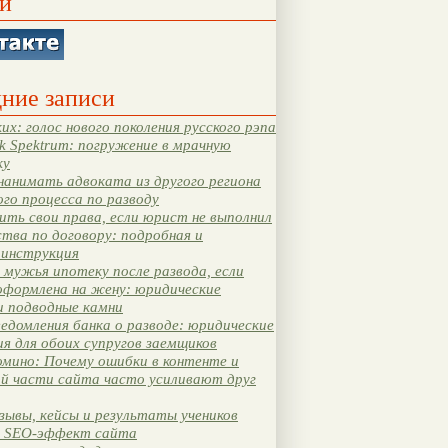
и
ние записи
их: голос нового поколения русского рэпа
k Spektrum: погружение в мрачную
ку
нанимать адвоката из другого региона
ого процесса по разводу
ть свои права, если юрист не выполнил
тва по договору: подробная и
 инструкция
мужья ипотеку после развода, если
оформлена на жену: юридические
и подводные камни
едомления банка о разводе: юридические
я для обоих супругов заемщиков
мино: Почему ошибки в контенте и
ой части сайта часто усиливают друг
зывы, кейсы и результаты учеников
 SEO-эффект сайта