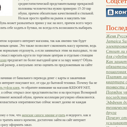
Соцсет
среднестатистической представительнице прекрасной
половины человечества нужно примерно 15-20 пар
обуви, причем обязательно качественной и стильной.
Нельзя просто прийти на рынок и накупить там
увь может развалиться прямо у вас на ноге, причем всего через
Послед
олить себе ходить в бутики, но всегда есть возможность выбирать
Женя Русск
том хорошего интернет магазина, так как именно там будет
Jamaica Su
мным ценам. Это также позволяет сэкономить массу времени, ведь
электрони
м нормально отдохнуть, а если заниматься этим на выходных, то ни
Стоит ли 
е смысл нарезать круги по торговым центрам и отдельно стоящим
для судебн
газин
предлагает по более выгодной цене и за пару минут? Обувь
Как защити
вой размер, а визуально легко оценить по предложенным на сайте
обязательс
пошаговая
Платят ли 
ачиная от банального перевода денег с карты и заканчивая
квартира 
 интернет покупают все, от еды до бытовой техники. Почему бы не
тонкости 
ть туфли киев
, то обратите внимание на магазин KEDOFF.NET,
Порядок ув
 а сейчас открыл свое представительство и на просторах Всемирной
тимент женской обуви, причем коллекции регулярно обновляются.
последстви
похвастаться оперативностью сейчас может далеко не каждая
Эффект до
техническ
друга
ому о том, что
женские сапоги зимние купить
и недорого, как и
Почему от
 тратить много времени, достаточно зайти на сайт интернет
усиливают
 сразу оформить заказ.