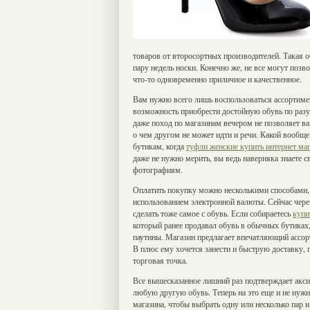
товаров от второсортных производителей. Такая об
пару недель носки. Конечно же, не все могут позв
что-то одновременно приличное и качественное.
Вам нужно всего лишь воспользоваться ассортимен
возможность приобрести достойную обувь по разу
даже поход по магазинам вечером не позволяет ва
о чем другом не может идти и речи. Какой вообщ
бутикам, когда
туфли женские купить интернет ма
даже не нужно мерить, вы ведь наверняка знаете с
фотографиям.
Оплатить покупку можно несколькими способами, н
использованием электронной валюты. Сейчас через
сделать тоже самое с обувь. Если собираетесь
купи
который ранее продавал обувь в обычных бутиках,
паутины. Магазин предлагает впечатляющий ассор
В плюс ему хочется занести и быструю доставку, 
торговая точка.
Все вышесказанное лишний раз подтверждает акси
любую другую обувь. Теперь на это еще и не нужно
магазина, чтобы выбрать одну или несколько пар и