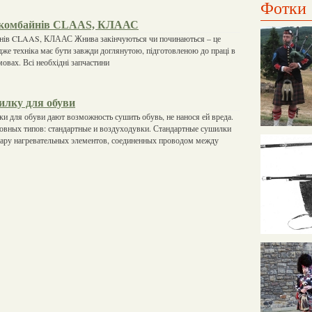
Фотки
о комбайнів CLAAS, КЛААС
йнів CLAAS, КЛААС Жнива закінчуються чи починаються – це
дже техніка має бути завжди доглянутою, підготовленою до праці в
овах. Всі необхідні запчастини
лку для обуви
и для обуви дают возможность сушить обувь, не нанося ей вреда.
овных типов: стандартные и воздуходувки. Стандартные сушилки
пару нагревательных элементов, соединенных проводом между