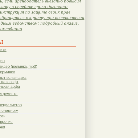
, если арендодатель внезапно повысил
лату в середине срока договора:
инструкция по защите своих прав
обращаться к юристу при возникновении
одным ведомством: подробный анализ,
комендации
ы
тихи
гры
видео (волынка, mp3)
терминов
пыт волынщика
нка и софт
нькая арфа
струменте
пециалистов
понемногу
сен
 прочие
рея