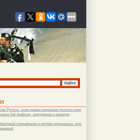
ти
еня Русских: голос нового поколения русского рэпа
amaica Suk Spektrum: погружение в мрачную
дарочный сертификат в студию звукозаписи: звук
оминаний