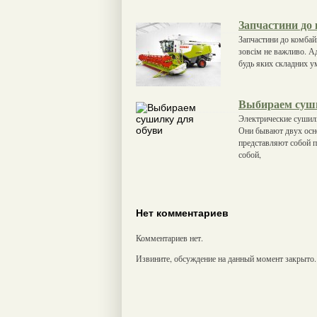
Запчастини д
Запчастини до комба
зовсім не важливо. А
будь яких складних ум
Выбираем суши
Электрические сушилк
Они бывают двух осн
представляют собой 
собой,
Нет комментариев
Комментариев нет.
Извините, обсуждение на данный момент закрыто.