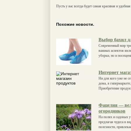
Пусть у вас всегда будет самая красивая и удобная
Похожие новости.
Выбор бахил д
Современный мир треб
важных аспектов явля
уборки, но и посеще
Интернет мага
Ни для кого уже не с
дома, в гипермаркете
Приобретение продук
Фацелия — вел
огородников
На полях и садовых у
предлагая чудеса в ви
полезности, привлека