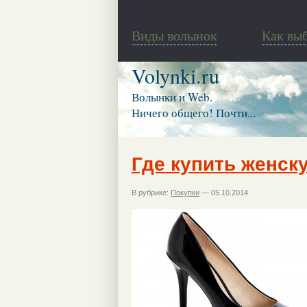
Виды волынок
Как вы
Volynki.ru
Волынки и Web.
Ничего общего! Почти...
Где купить женск
В рубрике:
Покупки
— 05.10.2014