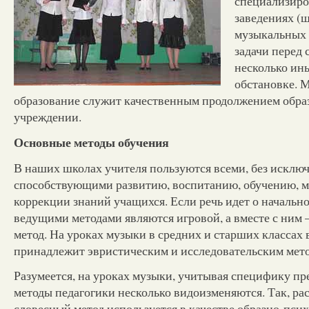
специализир
заведениях (ш
музыкальных 
задачи перед 
несколько ины
обстановке. 
образование служит качественным продолжением обра
учреждении.
Основные методы обучения
В наших школах учителя пользуются всеми, без исключ
способствующими развитию, воспитанию, обучению, м
коррекции знаний учащихся. Если речь идет о начально
ведущими методами являются игровой, а вместе с ним
метод. На уроках музыки в средних и старших классах
принадлежит эвристическим и исследовательским мето
Разумеется, на уроках музыки, учитывая специфику пр
методы педагогики несколько видоизменяются. Так, р
словесный метод используется в качестве образно-пси