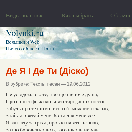
Виды волынок
Как выбрать
Обо мне
Volynki.ru
Волынки и Web.
Ничего общего! Почти...
Де Я І Де Ти (Діско)
В рубрике:
Тексты песен
— 19.06.2012
Не усвідомлюю те, про що шепоче душа,
Про філософські мотиви стародавніх пісень.
Забудь про те що колись тобі можливо сказав,
Знайди врятуй мене, бо ти для мене усе.
Я заплачу за гріхи, про які навіть не знав,
За що боровся колись, того ніколи не мав.