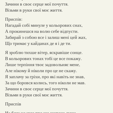
Зачини в своє серце мої почуття.
Візьми в руки свої моє життя.
Приспів:
Нагадай собі минуле у кольорових снах,
А прокинешся на волю себе відпусти.
Забирай з собою все і залиш мені цей жах,
Що тримає у кайданах де я і де ти.
Я зроблю тихше вітер, яскравіше сонце.
В кольорових тонах тобі це все покажу.
Лише терпіння твоє задовольняє мене,
Але нікому й ніколи про це не скажу.
Я заплачу за гріхи, про які навіть не знав,
За що боровся колись, того ніколи не мав.
Зачини в своє серце мої почуття.
Візьми в руки свої моє життя.
Приспів
Не бачу не чую про що шепоче душа,