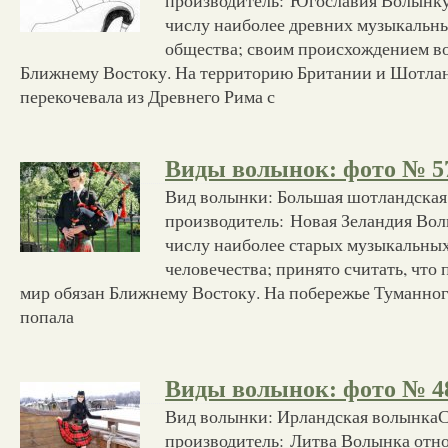
производитель: Югославия Волынку
числу наиболее древних музыкальн
общества; своим происхождением в
Ближнему Востоку. На территорию Британии и Шотла
перекочевала из Древнего Рима с
Виды волынок: фото № 5
Вид волынки: Большая шотландская
производитель: Новая Зеландия Вол
числу наиболее старых музыкальны
человечества; принято считать, что
мир обязан Ближнему Востоку. На побережье Туманно
попала
Виды волынок: фото № 4
Вид волынки: Ирландская волынкаС
производитель: Литва Волынка отно