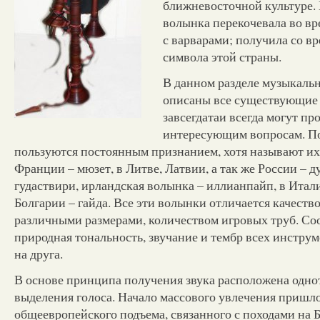
ближневосточной культуре
волынка перекочевала во в
с варварами; получила со в
символа этой страны.
В данном разделе музыкаль
описаны все существующие
завсегдатаи всегда могут пр
интересующим вопросам. П
пользуются постоянным признанием, хотя называют их
Франции – мюзет, в Литве, Латвии, а так же России – ду
гудаствири, ирландская волынка – иллианпайп, в Итали
Болгарии – гайда. Все эти волынки отличается качеств
различными размерами, количеством игровых труб. Со
природная тональность, звучание и тембр всех инстру
на друга.
В основе принципа получения звука расположена одно
выделения голоса. Начало массового увлечения пришло
общеевропейского подъема, связанного с походами на