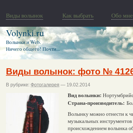
Виды волынок
Как выбрать
Обо мне
Volynki.ru
Волынки и Web.
Ничего общего! Почти...
Виды волынок: фото № 412
В рубрике:
Фотогалерея
— 19.02.2014
Вид волынки:
Нортумбрийс
Страна-производитель:
Бо
Волынку можно отнести к ч
музыкальных инструментов 
происхождением волынка об