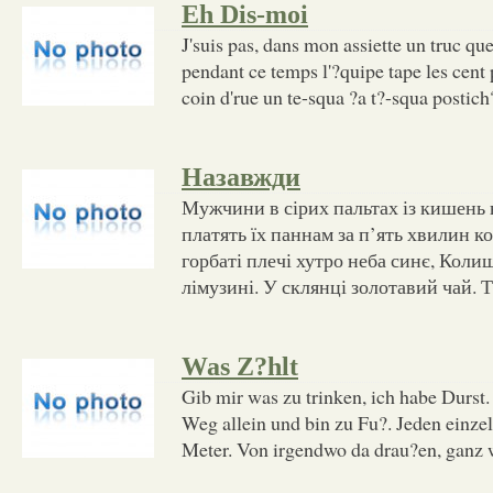
Eh Dis-moi
J'suis pas, dans mon assiette un truc que
pendant ce temps l'?quipe tape les cen
coin d'rue un te-squa ?a t?-squa posti
Назавжди
Мужчини в сірих пальтах із кишень 
платять їх паннам за п’ять хвилин 
горбаті плечі хутро неба синє, Кол
лімузині. У склянці золотавий чай. 
Was Z?hlt
Gib mir was zu trinken, ich habe Durst
Weg allein und bin zu Fu?. Jeden einzel
Meter. Von irgendwo da drau?en, ganz w