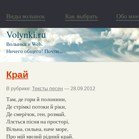
Виды волынок
Как выбрать
Обо мне
Volynki.ru
Волынки и Web.
Ничего общего! Почти...
Край
В рубрике:
Тексты песен
— 28.09.2012
Там, де гори й полонини,
Де стрімкі потоки й ріки,
Де смерічок, ген, розмай,
Ллється пісня на просторі,
Вільна, сильна, наче море,
Про мій милий рідний край.