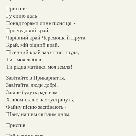
Приспів:
І у синю даль
Понад горами лине пісня ця, -
Про чудовий край,
Чарівний край Черемоша й Прута.
Край, мій рідний край,
Пісенний край завзяття і труда,
Ти - моя любов,
Ти рідна матінко, моя земля!
Завітайте в Прикарпаття,
Завітайте, люди добрі,
Завше будуть раді вам.
Хлібом-сіллю вас зустрінуть,
Файну пісню заспівають -
Шану нашим світлим дням.
Приспів
Най у синю даль