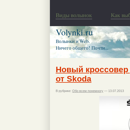
Виды волынок
Как вы
Volynki.ru
Волынки и Web.
Ничего общего! Почти...
Новый кроссовер 
от Skoda
В рубрике:
Обо всем понемногу
— 13.07.2013