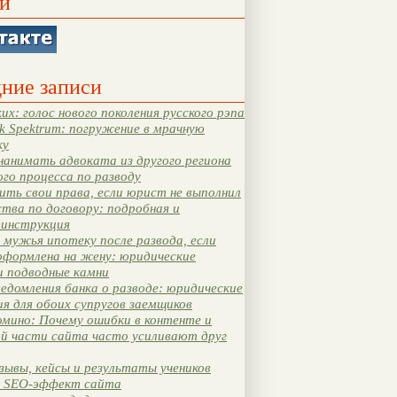
и
ние записи
их: голос нового поколения русского рэпа
k Spektrum: погружение в мрачную
ку
нанимать адвоката из другого региона
ого процесса по разводу
ть свои права, если юрист не выполнил
тва по договору: подробная и
 инструкция
мужья ипотеку после развода, если
оформлена на жену: юридические
и подводные камни
едомления банка о разводе: юридические
я для обоих супругов заемщиков
мино: Почему ошибки в контенте и
ой части сайта часто усиливают друг
зывы, кейсы и результаты учеников
 SEO-эффект сайта