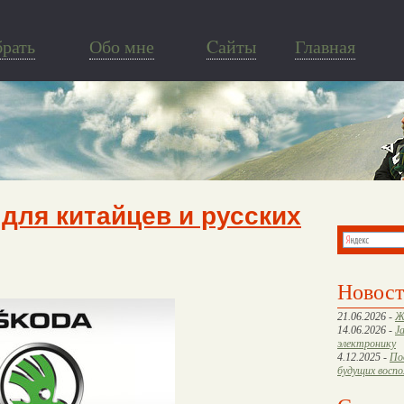
брать
Обо мне
Cайты
Главная
для китайцев и русских
Новос
21.06.2026 -
Ж
14.06.2026 -
J
электронику
4.12.2025 -
По
будущих восп