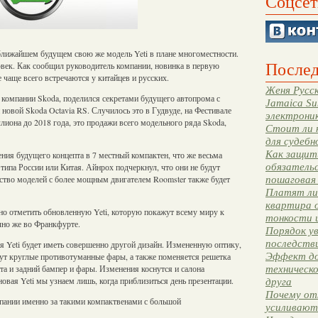
Соцсет
ближайшем будущем свою же модель Yeti в плане многоместности.
Послед
овек. Как сообщил руководитель компании, новинка в первую
 чаще всего встречаются у китайцев и русских.
Женя Русск
 компании Skoda, поделился секретами будущего автопрома с
Jamaica Su
 новой Skoda Octavia RS. Случилось это в Гудвуде, на Фестивале
электрони
лиона до 2018 года, это продажи всего модельного ряда Skoda,
Стоит ли 
для судебн
Как защити
ния будущего концепта в 7 местный компактен, что же весьма
обязательс
 типа России или Китая. Айнрох подчеркнул, что они не будут
дство моделей с более мощным двигателем Roomster также будет
пошаговая
Платят ли 
квартира 
о отметить обновленную Yeti, которую покажут всему миру к
тонкости 
ечно же во Франкфурте.
Порядок ув
последстви
я Yeti будет иметь совершенно другой дизайн. Измененную оптику,
Эффект до
нут круглые противотуманные фары, а также поменяется решетка
а и задний бампер и фары. Изменения коснутся и салона
техническ
новая Yeti мы узнаем лишь, когда приблизиться день презентации.
друга
Почему от
пании именно за такими компактвенами с большой
усиливают