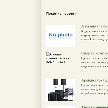
Похожие новости.
А музыкальные
Когда я начинал свои
секрету, хотел тоже с
кроме ikra.tv и недод
Скорая компь
Одни из первых компь
мысли стал своего ро
внедрили аппараты в
Аренда звука д
Организация дискотек
грамотно подойти к д
потребуется такая усл
Тимати продол