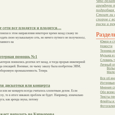
Что делать
арендную п
подробная 
Стоит ли 
споров с в
риски и ре
 сети все плодятся и плодятся…
Раздел
 поиски в этом направлении некоторое время назад (скажу по
оздать свою музыкальную сеть, но ничего путного не получилось),
еланного на
Юмор и с
Новости
Техника и
Музыка и 
ютерная помощь №1
Словарь 
ютеров появились десятки лет назад, и тогда прорыв инженерной
Личный о
да сенсацией. Военные, по чьему заказу была изобретена ЭВМ,
Волы
 оборонную промышленность. Теперь
Мале
Все об ин
Интервью
ля дискотеки или концерта
Мнения с
и или же концерта всегда считалось хлопотным делом. Если
Обо всем 
елу, то в итоге никаких проблем не будет. Например, изначально
Тексты пе
уга, как аренда звука, потому
Флейты и
Фотогале
жает нападать на Киркорова