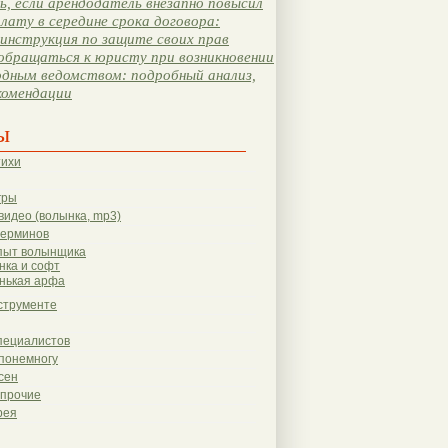
, если арендодатель внезапно повысил
лату в середине срока договора:
инструкция по защите своих прав
обращаться к юристу при возникновении
одным ведомством: подробный анализ,
комендации
ы
тихи
гры
видео (волынка, mp3)
терминов
пыт волынщика
нка и софт
нькая арфа
струменте
пециалистов
понемногу
сен
 прочие
рея