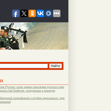
ти
еня Русских: голос нового поколения русского рэпа
amaica Suk Spektrum: погружение в мрачную
дарочный сертификат в студию звукозаписи: звук
оминаний