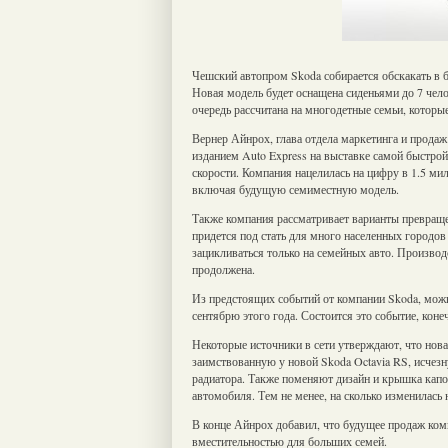
Чешский автопром Skoda собирается обскакать в 
Новая модель будет оснащена сиденьями до 7 чел
очередь рассчитана на многодетные семьи, которые
Вернер Айнрох, глава отдела маркетинга и продаж
изданием Auto Express на выставке самой быстрой
скорости. Компания нацелилась на цифру в 1.5 мил
включая будущую семиместную модель.
Также компания рассматривает варианты превраще
придется под стать для много населенных городов
зацикливаться только на семейных авто. Произво
продолжена.
Из предстоящих событий от компании Skoda, можн
сентябрю этого года. Состоится это событие, кон
Некоторые источники в сети утверждают, что нова
заимствованную у новой Skoda Octavia RS, исчез
радиатора. Также поменяют дизайн и крышка капот
автомобиля. Тем не менее, на сколько изменилась 
В конце Айнрох добавил, что будущее продаж ком
вместительностью для больших семей.