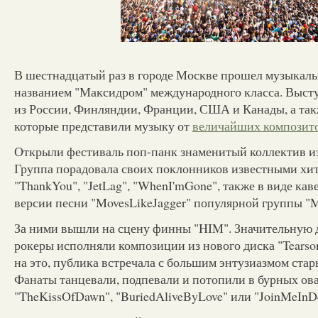
В шестнадцатый раз в городе Москве прошел музыкал
названием "Максидром" международного класса. Выст
из России, Финляндии, Франции, США и Канады, а такж
которые представили музыку от
величайших композит
Открыли фестиваль поп-панк знаменитый коллектив из
Группа порадовала своих поклонников известными хит
"ThankYou", "JetLag", "WhenI'mGone", также в виде кав
версии песни "MovesLikeJagger" популярной группы "M
За ними вышли на сцену финны "HIM". Значительную
рокеры исполняли композиции из нового диска "Tearson
на это, публика встречала с большим энтузиазмом ста
Фанаты танцевали, подпевали и потопили в бурных ов
"TheKissOfDawn", "BuriedAliveByLove" или "JoinMeInDe