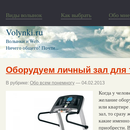
Виды волынок
Как выбрать
Обо мне
Volynki.ru
Волынки и Web.
Ничего общего! Почти...
Оборудуем личный зал для 
В рубрике:
Обо всем понемногу
— 04.02.2013
Когда у челов
желание обор
или квартире
зал, то сразу 
какие именно
приобрести. В