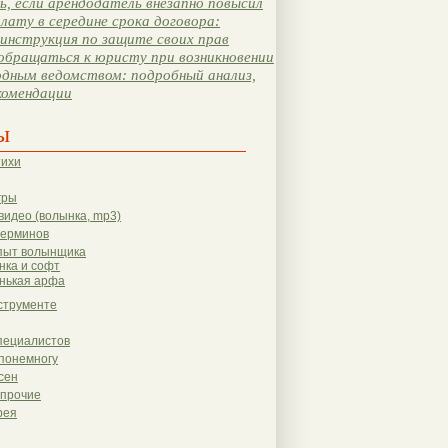
, если арендодатель внезапно повысил
лату в середине срока договора:
инструкция по защите своих прав
обращаться к юристу при возникновении
одным ведомством: подробный анализ,
комендации
ы
тихи
гры
видео (волынка, mp3)
терминов
пыт волынщика
нка и софт
нькая арфа
струменте
пециалистов
понемногу
сен
 прочие
рея