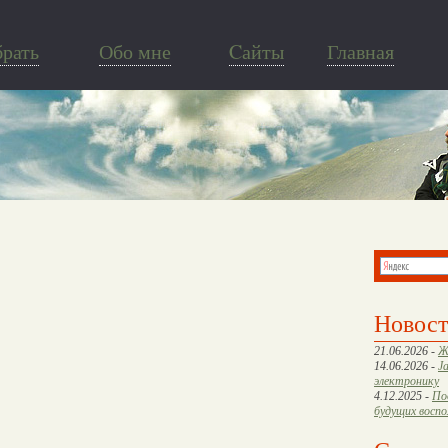
брать
Обо мне
Cайты
Главная
Новос
21.06.2026 -
Ж
14.06.2026 -
J
электронику
4.12.2025 -
По
будущих восп