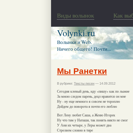
Виды волынок
Как вы
Volynki.ru
Волынки и Web.
Ничего общего! Почти...
Мы Ранетки
В рубрике:
Тексты песен
— 14.09.2012
Сегодня клевый день, иду «пишу» как по лыжне
За мною следом парень, децл нравится он мне
Ну - ну еще немного я совсем не тороплю
Дойдем до поворота я почти его люблю
Вот Лену любит Саша, а Женю Игорек
Ну что там у Наташи, так понять никто не смог
У Ани их четыре, у Леры может два
Стреляем словно в тире