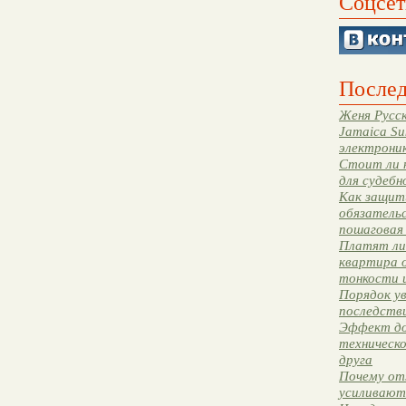
Соцсет
Послед
Женя Русск
Jamaica Su
электрони
Стоит ли 
для судебн
Как защити
обязательс
пошаговая
Платят ли 
квартира 
тонкости 
Порядок ув
последстви
Эффект до
техническ
друга
Почему от
усиливают