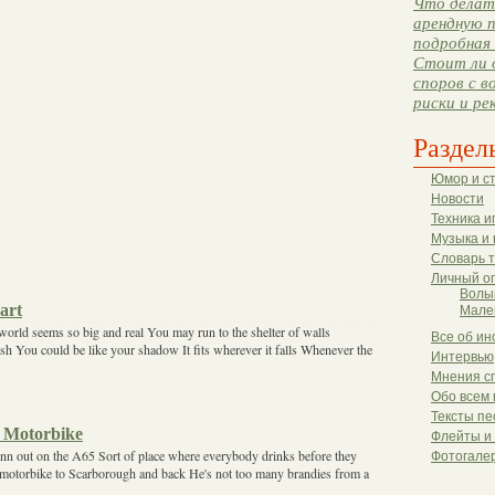
Что делать
арендную п
подробная 
Стоит ли 
споров с в
риски и ре
Раздел
Юмор и с
Новости
Техника и
Музыка и 
Словарь 
Личный о
Волы
art
Мале
rld seems so big and real You may run to the shelter of walls
Все об ин
 You could be like your shadow It fits wherever it falls Whenever the
Интервью
Мнения с
Обо всем 
Тексты пе
 Motorbike
Флейты и
nn out on the A65 Sort of place where everybody drinks before they
Фотогале
motorbike to Scarborough and back He's not too many brandies from a