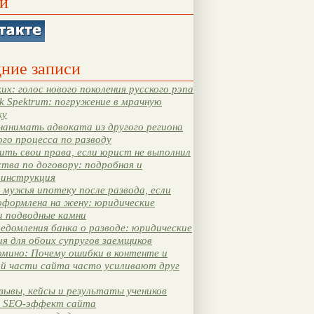
и
ние записи
их: голос нового поколения русского рэпа
k Spektrum: погружение в мрачную
ку
нанимать адвоката из другого региона
ого процесса по разводу
ть свои права, если юрист не выполнил
тва по договору: подробная и
 инструкция
мужья ипотеку после развода, если
оформлена на жену: юридические
и подводные камни
едомления банка о разводе: юридические
я для обоих супругов заемщиков
мино: Почему ошибки в контенте и
ой части сайта часто усиливают друг
зывы, кейсы и результаты учеников
 SEO-эффект сайта