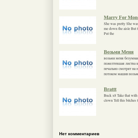
Marry For Mon
She was pretty She was
me down the aisle But t
Put the
Возьми Меня
возьми меня безумная
пожелтевшая листва к
печально смотрят на 
потоком машин возьми
Brattt
Buck x8 Take that wit
clown Tell this bitches
Нет комментариев