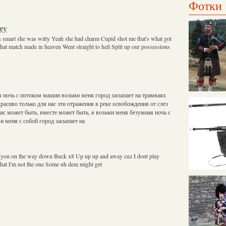
Фотки
ey
 smart she was witty Yeah she had charm Cupid shot me that's what got
hat match made in heaven Went straight to hell Split up our possessions
 ночь с потоком машин возьми меня город засыпает на трамваях
расиво только для нас эти отражения в реке освобождения от слез
нас может быть, вместе может быть, я возьми меня безумная ночь с
 меня с собой город засыпает на
h you on the way down Buck x8 Up up up and away cuz I dont play
 that I'm not the one Some uh dem might get