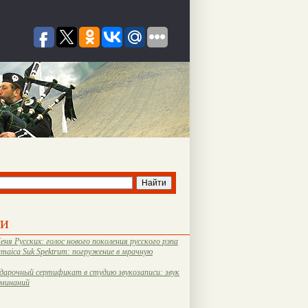
ти
еня Русских: голос нового поколения русского рэпа
amaica Suk Spektrum: погружение в мрачную
дарочный сертификат в студию звукозаписи: звук
оминаний